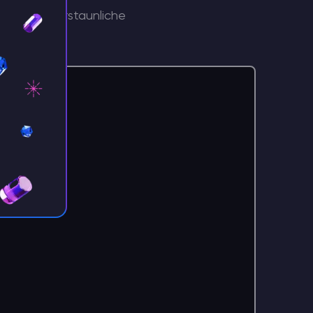
unktionen, erstaunliche
ehr.