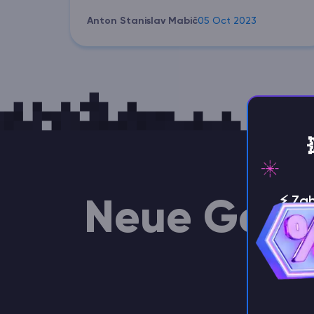
Anton Stanislav Mabič
05 Oct 2023
⚡️ Za
Neue Gene
Exi