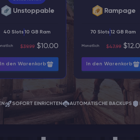
Unstoppable
Rampage
40 Slots
10 GB Ram
70 Slots
12 GB Ram
$10.00
$12.
natlich
Monatlich
$39.99
$47.99
In den Warenkorb
In den Warenkorb
EN
SOFORT EINRICHTEN
AUTOMATISCHE BACKUPS