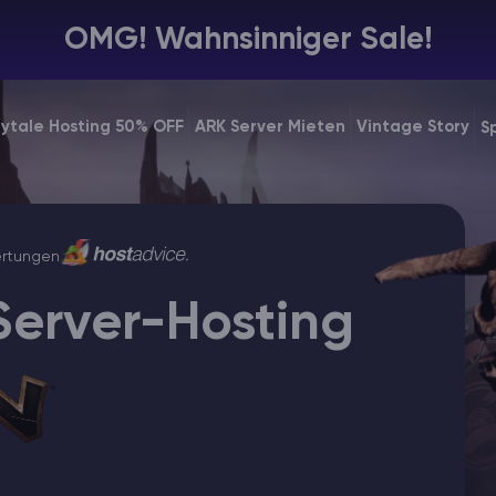
OMG! Wahnsinniger Sale!
ytale Hosting 50% OFF
ARK Server Mieten
Vintage Story
S
rtungen
Server-Hosting