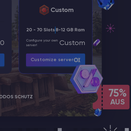
Custom
20 - 70 Slots
8-12 GB Ram
Configure your own
00
Custom
server!
Customize server
75%
DDOS SCHUTZ
AUS