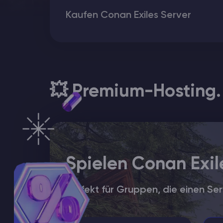
Kaufen Conan Exiles Server
Minecraft Server Mieten
Hytale Hosting 50% OFF
ARK Server Mieten
💥 Premium-Hosting. 
Vintage Story
Spiele
Spielen Conan Exil
Perfekt für Gruppen, die einen Ser