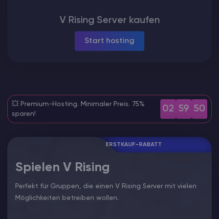
ARK Server Mieten
V Rising Server kaufen
Start hosting
Vintage Story
Spiele
💥 Premium-Hosting. Minimaler Preis. 75%
02
59
49
sparen!
ERSTKAUF-RABATT
Spielen V Rising
Perfekt für Gruppen, die einen V Rising Server mit vielen
Möglichkeiten betreiben wollen.