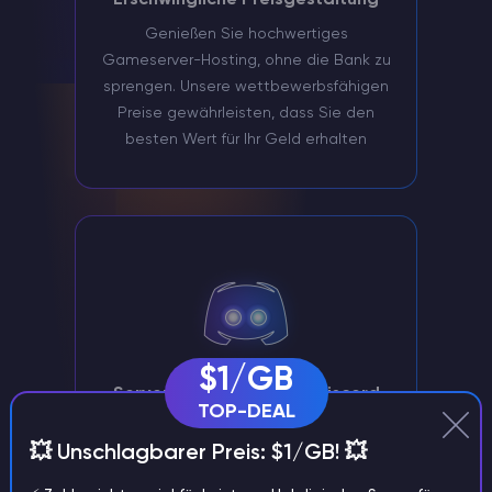
Erschwingliche Preisgestaltung
Genießen Sie hochwertiges
Gameserver-Hosting, ohne die Bank zu
sprengen. Unsere wettbewerbsfähigen
Preise gewährleisten, dass Sie den
besten Wert für Ihr Geld erhalten
$1/GB
Serververwaltung über Discord
TOP-DEAL
Verwalten Sie Ihren V Rising Server
💥 Unschlagbarer Preis: $1/GB! 💥
bequem über unseren Discord Bot