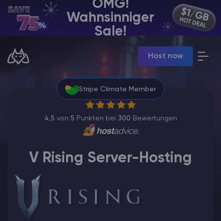
OMG!
Wahnsinniger
DE | USD
Sale!
Billing Panel
Host now
Manage your servers & payments
Game Panel
Manage game server
Stripe Climate Member
VPS Panel
Manage VPS server
Affiliate panel
4,5
von
5
Punkten bei
300
Bewertungen
Manage affiliates
V Rising Server-Hosting
Minecraft Server Mieten
Hytale Hosting 50% OFF