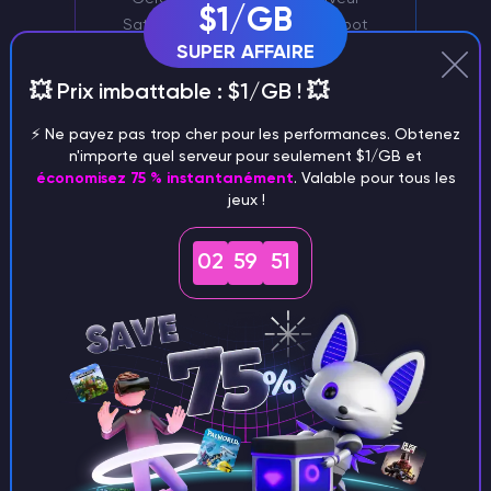
$1/GB
Satisfactory à l'aide de notre bot
SUPER AFFAIRE
Discord.
💥 Prix imbattable : $1/GB ! 💥
⚡️ Ne payez pas trop cher pour les performances. Obtenez
n'importe quel serveur pour seulement $1/GB et
économisez 75 % instantanément
. Valable pour tous les
jeux !
02
59
50
Soutien exclusif
Un gestionnaire de personnel doté d'une
grande expérience s'occupera de votre
serveur Satisfactory.