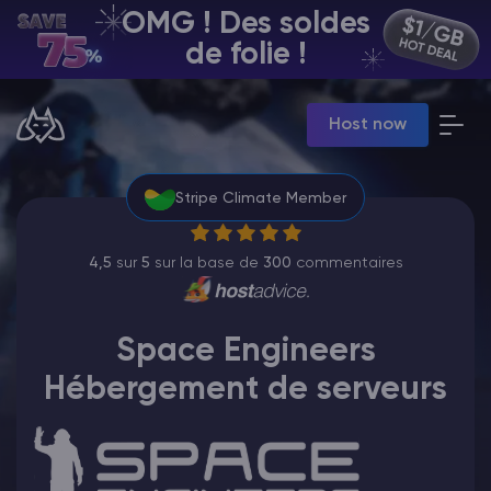
OMG ! Des soldes
FR | USD
de folie !
Billing Panel
Host now
Manage your servers & payments
Game Panel
Manage game server
Stripe Climate Member
VPS Panel
Manage VPS server
Affiliate panel
4,5
sur
5
sur la base de
300
commentaires
Manage affiliates
Space Engineers
Hébergement de serveurs
Minecraft Hébergement de serveurs
Hytale Hosting 50% OFF