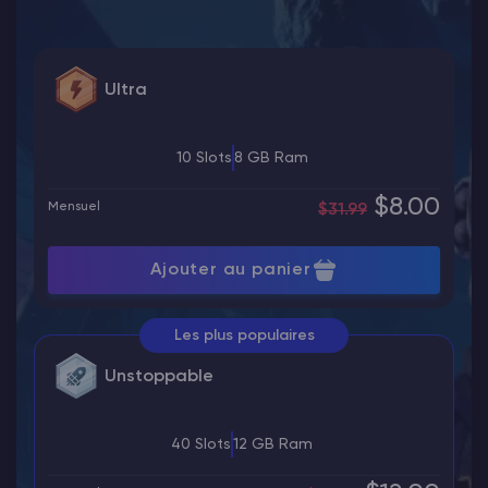
Ultra
10 Slots
8 GB Ram
$8.00
Mensuel
$31.99
Ajouter au panier
Les plus populaires
Unstoppable
40 Slots
12 GB Ram