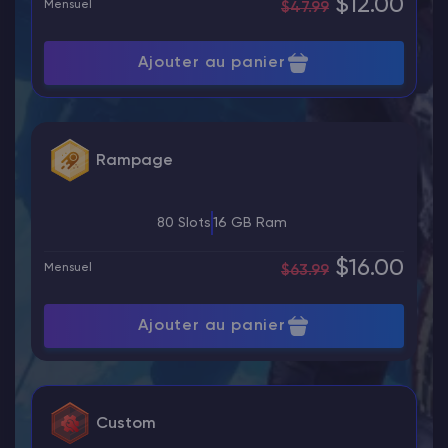
$12.00
Mensuel
$47.99
Ajouter au panier
Rampage
80 Slots
16 GB Ram
$16.00
Mensuel
$63.99
Ajouter au panier
Custom