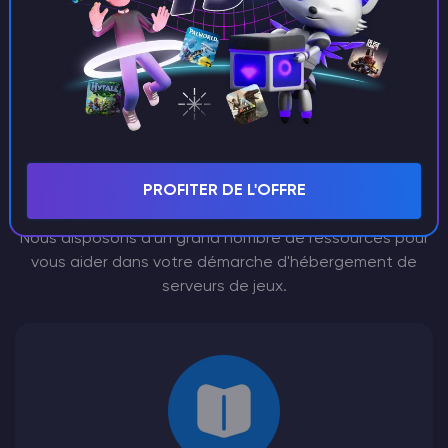
Space Engineers
Ressources pour
l'hébergement de
serveurs
PROFITER DE L'OFFRE
Nous disposons d'un grand nombre de ressources pour
vous aider dans votre démarche d'hébergement de
serveurs de jeux.