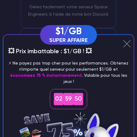
Gérez facilement votre serveur Space
Engineers à l'aide de notre bot Discord.
$1/GB
SUPER AFFAIRE
💥 Prix imbattable : $1/GB ! 💥
⚡️ Ne payez pas trop cher pour les performances. Obtenez
n'importe quel serveur pour seulement $1/GB et
économisez 75 % instantanément
. Valable pour tous les
Soutien exclusif
jeux !
Un gestionnaire de personnel doté d'une
grande expérience s'occupera de votre
02
59
49
serveur Space Engineers.