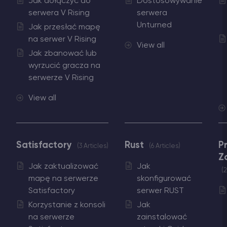
Jak dołączyć do
Dostosowywanie
serwera V Rising
serwera
Unturned
Jak przesłać mapę
na serwer V Rising
View all
Jak zbanować lub
wyrzucić gracza na
serwerze V Rising
View all
Satisfactory
Rust
P
3 Articles
6 Articles
Z
Jak zaktualizować
Jak
2
mapę na serwerze
skonfigurować
Satisfactory
serwer RUST
Korzystanie z konsoli
Jak
na serwerze
zainstalować