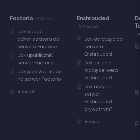
Factorio
Enshrouded
D
3 Articles
T
3 Articles
Jak dodać
4
administratora do
Jak dołączyć do
serwera Factorio
serwera
Enshrouded
Jak upublicznić
serwer Factorio
Jak zmienić
mapę serwera
Jak przesłać mody
Enshrouded
na serwer Factorio
Jak uczynić
View all
serwer
Enshrouded
prywatnym?
View all