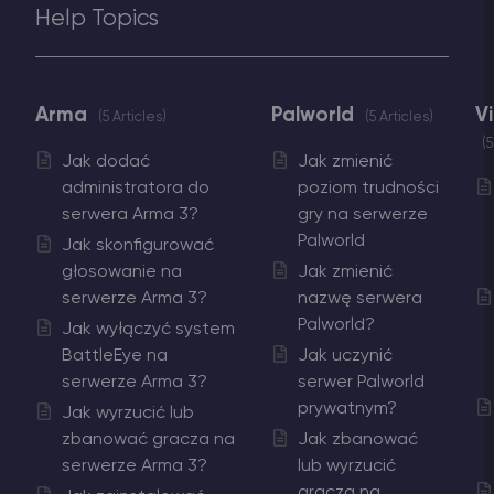
Help Topics
Vintage Story Serwer Hosting
ARK Serwer Hosting
Arma
Palworld
V
5 Articles
5 Articles
5
Gry
Jak dodać
Jak zmienić
administratora do
poziom trudności
serwera Arma 3?
gry na serwerze
Palworld
Jak skonfigurować
głosowanie na
Jak zmienić
serwerze Arma 3?
nazwę serwera
Palworld?
Jak wyłączyć system
BattleEye na
Jak uczynić
serwerze Arma 3?
serwer Palworld
prywatnym?
Jak wyrzucić lub
zbanować gracza na
Jak zbanować
serwerze Arma 3?
lub wyrzucić
gracza na