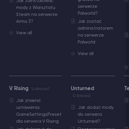
Jak zainstalować
serwerze
mody z Warsztatu
Palworld?
Steam na serwerze
Arma 3?
Jak zostać
administratorem
View all
na serwerze
Palworld
View all
V Rising
Unturned
T
4 Articles
2 Articles
Jak zmienić
ustawienia
Jak dodać mody
GameSettingsPreset
do serwera
dla serwera V Rising
Unturned?