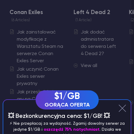
Conan Exiles
Left 4 Dead 2
Ki
6 Articles
1 Article
2
Jak zainstalować
Jak dodać
modyfikacje z
administratora
Warsztatu Steam na
do serwera Left
serwerze Conan
4 Dead 2?
Exiles Server
View all
Jak uczynić Conan
Exiles serwer
prywatny
Jak przesłać świat
$1/GB
gry na Conan Exiles
GORĄCA OFERTA
serwer
Jak włączyć tryb
💥 Bezkonkurencyjna cena: $1/GB! 💥
kreatywny na Conan
⚡️ Nie przepłacaj za wydajność. Zgarnij dowolny serwer za
Exiles Serwer
jedyne $1/GB i
oszczędź 75% natychmiast
. Działa we