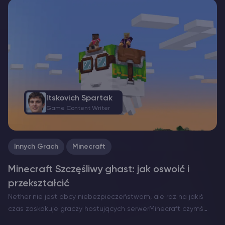
programu ładującego mody jest niezbędny. Obecnie istnieją
trzy znaczące opcje: Forge, Fabric i niedawno powstały
NeoForge. Każdy z nich ma swoje mocne strony i…
Itskovich Spartak
Game Content Writer
Innych Grach
Minecraft
Minecraft Szczęśliwy ghast: jak oswoić i
przekształcić
Nether nie jest obcy niebezpieczeństwom, ale raz na jakiś
czas zaskakuje graczy hostujących serwerMinecraft czymś
niezwykle serdecznym. Oto Szczęśliwy Gh ast – rzadka i