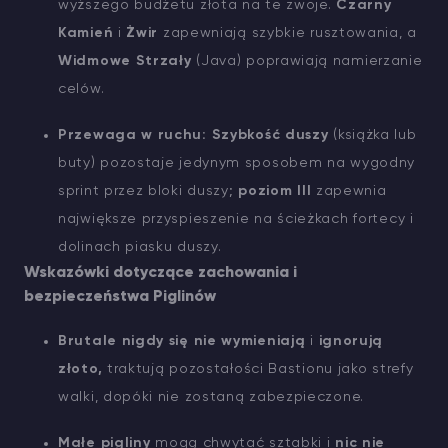
wyższego budżetu złota na te zwoje.
Czarny
Kamień
i
Żwir
zapewniają szybkie rusztowania, a
Widmowe Strzały
(Java) poprawiają namierzanie
celów.
Przewaga w ruchu:
Szybkość duszy
(książka lub
buty) pozostaje jedynym sposobem na wygodny
sprint przez bloki duszy;
poziom III
zapewnia
największe przyspieszenie na ścieżkach fortecy i
dolinach piasku duszy.
Wskazówki dotyczące zachowania i
bezpieczeństwa Piglinów
Brutale nigdy się nie wymieniają
i
ignorują
złoto,
traktują pozostałości Bastionu jako strefy
walki, dopóki nie zostaną zabezpieczone.
Małe pigliny
mogą chwytać sztabki i
nic nie