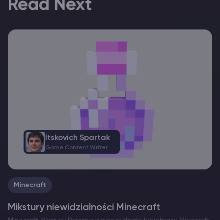
Read Next
Itskovich Spartak
Game Content Writer
Minecraft
Mikstury niewidzialności Minecraft