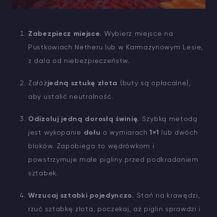
Zabezpiecz miejsce.
Wybierz miejsce na
Pustkowiach Netheru lub w Karmazynowym Lesie,
z dala od niebezpieczeństw.
Załóż
jedną sztukę złota
(buty są opłacalne),
aby ustalić neutralność.
Odizoluj jedną dorosłą świnię.
Szybką metodą
jest wykopanie
dołu
o wymiarach
1×1
lub dwóch
bloków. Zapobiega to wędrówkom i
powstrzymuje małe pigliny przed podkradaniem
sztabek.
Wrzucaj sztabki pojedynczo.
Stań na krawędzi,
rzuć sztabkę złota, poczekaj, aż piglin sprawdzi i