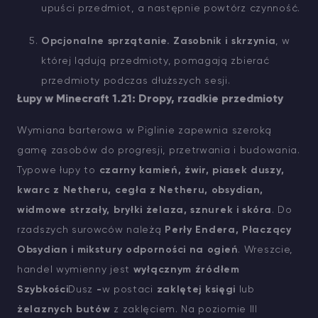
upuści przedmiot, a następnie powtórz czynność.
Opcjonalne sprzątanie.
Zasobnik i skrzynia
, w
której lądują przedmioty, pomagają zbierać
przedmioty podczas dłuższych sesji.
Łupy w Minecraft 1.21: Dropy, rzadkie przedmioty
Wymiana barterowa w Piglinie zapewnia szeroką
gamę zasobów do progresji, przetrwania i budowania.
Typowe łupy to
czarny kamień, żwir, piasek duszy,
kwarc z Netheru, cegła z Netheru, obsydian,
widmowe strzały, bryłki żelaza, sznurek i skóra
. Do
rzadszych surowców należą
Perły Endera, Płaczący
Obsydian i mikstury odporności na ogień
. Wreszcie,
handel wymienny jest
wyłącznym źródłem
Szybkości
Dusz
-
w postaci
zaklętej księgi
lub
żelaznych butów
z zaklęciem. Na poziomie III