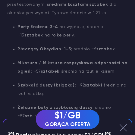
przetestowanymi
średnimi kosztami sztabek
dla
określonych wypłat. Typowe średnie w 1.21 to:
Perły Endera
:
2-4
na wypłatę; średnio
~15
sztabek
na rolkę perły.
Płaczący Obsydian:
1-3
; średnio ~6
sztabek
.
Mikstura / Mikstura rozpryskowa odporności na
ogień:
~57
sztabek
średnio na rzut eliksirem.
Szybkość duszy (książka):
~92
sztabki
średnio na
rzut książką.
Żelazne buty z szybkością duszy
: średnio
$1/GB
~57
szt
. szt.
GORĄCA OFERTA
Obsydian:
1
; średnio ~11
sztabek
.