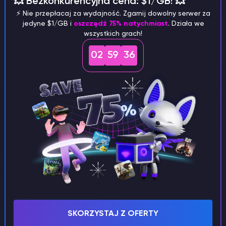
💥 Bezkonkurencyjna cena: $1/GB! 💥
⚡️ Nie przepłacaj za wydajność. Zgarnij dowolny serwer za
Butelka wody
:
1
; średnio ~45
sztabek
.
jedyne $1/GB i
oszczędź 75% natychmiast
. Działa we
wszystkich grach!
Częste zestawy narzędzi:
Blackstone lub
Gravel (8-16 przedmiotów, ~1
sztabka
)
;
02
59
35
Spectral Arrows (6-12, ~1 sztabka)
;
Iron
Nuggets (10-36, ~2 sztabki)
;
Leather (2-4, ~4
sztabki)
;
Nether Quartz (5-12, ~3 sztabki)
;
Nether Brick (2-8, ~2 sztabki)
;
String (3-9, ~4
sztabki)
;
Soul Sand (2-8, ~2 sztabki)
;
Fire
Charge (1, ~11 sztabek)
.
WAŻNE
Są to oczekiwania statystyczne, a nie
gwarancje, zdarzają się krótkie i
SKORZYSTAJ Z OFERTY
długie serie, ale są one wiarygodne