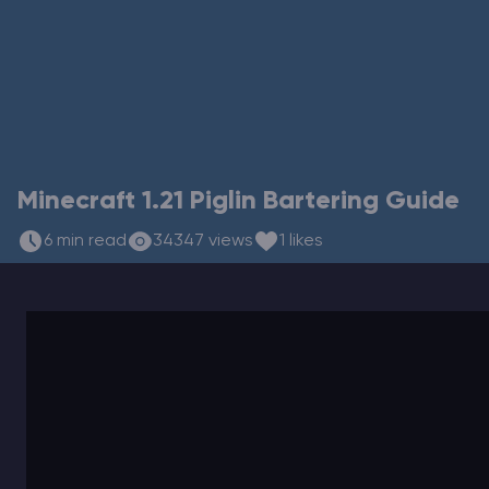
Vintage Story Serwer Hosting
ARK Serwer Hosting
Gry
Minecraft 1.21 Piglin Bartering Guide
6 min read
34347 views
1 likes