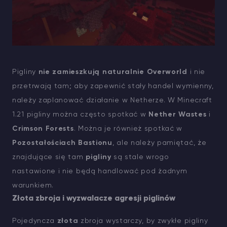
Pigliny
nie zamieszkują naturalnie Overworld
i nie
przetrwają tam; aby zapewnić stały handel wymienny,
należy zaplanować działanie w Netherze. W Minecraft
1.21 pigliny można często spotkać w
Nether Wastes
i
Crimson Forests
. Można je również spotkać w
Pozostałościach Bastionu
, ale należy pamiętać, że
znajdujące się tam
pigliny
są stale wrogo
nastawione i nie będą handlować pod żadnym
warunkiem.
Złota zbroja i wyzwalacze agresji piglinów
Pojedyncza
złota
zbroja wystarczy, by zwykłe pigliny