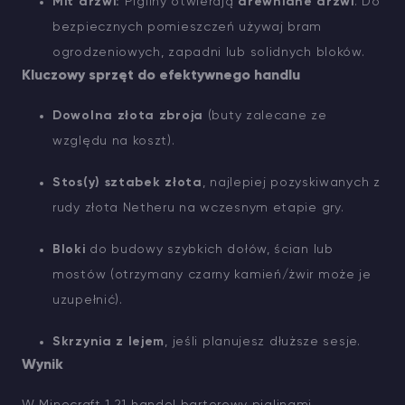
Mit drzwi:
Pigliny otwierają
drewniane drzwi
. Do
bezpiecznych pomieszczeń używaj bram
ogrodzeniowych, zapadni lub solidnych bloków.
Kluczowy sprzęt do efektywnego handlu
Dowolna złota zbroja
(buty zalecane ze
względu na koszt).
Stos(y) sztabek złota
, najlepiej pozyskiwanych z
rudy złota Netheru na wczesnym etapie gry.
Bloki
do budowy szybkich dołów, ścian lub
mostów (otrzymany czarny kamień/żwir może je
uzupełnić).
Skrzynia z lejem
, jeśli planujesz dłuższe sesje.
Wynik