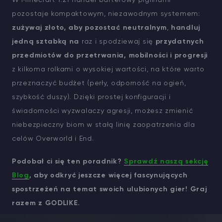
W Minecraft 1.21 handel barterowy piglinami
pozostaje kompaktowym, niezawodnym systemem:
zużywaj złoto, aby pozostać neutralnym
,
handluj
jedną sztabką na
raz i spodziewaj się
przydatnych
przedmiotów do przetrwania, mobilności i progresji
z kilkoma rolkami o wysokiej wartości, na które warto
przeznaczyć budżet (perły, odporność na ogień,
szybkość duszy). Dzięki prostej konfiguracji i
świadomości wyzwalaczy agresji, możesz zmienić
niebezpieczny biom w stałą linię zaopatrzenia dla
celów Overworld i End.
Podobał ci się ten poradnik?
Sprawdź naszą sekcję
Blog
, aby odkryć jeszcze więcej fascynujących
spostrzeżeń na temat swoich ulubionych gier! Graj
razem z GODLIKE.