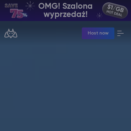
OMG! Szalona
PL | USD
wyprzedaż!
Billing Panel
Host now
Manage your servers & payments
Game Panel
Manage game server
VPS Panel
Manage VPS server
Affiliate panel
Manage affiliates
Minecraft Hosting serwerów
Hytale Hosting 50% OFF