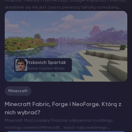
Minecraft Mikstury Przemierzając rozległe krajobrazy Minecraft,
skradanie się nie jest często pierwszą taktyką rozważaną
przez graczy. Oprócz enigmatycznych Starożytnych Miast i
przerażającego Strażnika, większość przeciwników polega na
bliskości, aby wykryć twoją obecność. Jednak w tym…
Itskovich Spartak
Game Content Writer
Minecraft
Minecraft Fabric, Forge i NeoForge. Którą z
nich wybrać?
Minecraft Mod Loadery Podczas odkrywania moddingu
hostingu serwerówMinecraft , wybór odpowiedniego