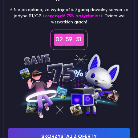
Zomboid za pośrednictwem naszego
bota Discord.
⚡️ Nie przepłacaj za wydajność. Zgarnij dowolny serwer za
jedyne $1/GB i
oszczędź 75% natychmiast
. Działa we
wszystkich grach!
02
59
49
Ekskluzywne wsparcie
Menedżer personalny z dużym
doświadczeniem zajmie się Twoim
serwerem Project Zomboid.
SKORZYSTAJ Z OFERTY