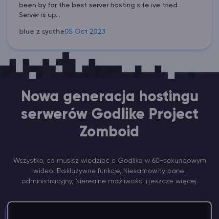
been by far the best server hosting site ive tried.
Server is up...
blue z sycthe
05 Oct 2023
Nowa generacja hostingu
serwerów Godlike Project
Zomboid
Wszystko, co musisz wiedzieć o Godlike w 60-sekundowym
wideo: Ekskluzywne funkcje, Niesamowity panel
administracyjny, Nierealne możliwości i jeszcze więcej.