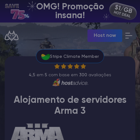
OMG! Promoção
PT | USD
insana!
Billing Panel
Host now
Manage your servers & payments
Game Panel
Manage game server
Stripe Climate Member
VPS Panel
Manage VPS server
Affiliate panel
4,5
em
5
com base em
300
avaliações
Manage affiliates
Alojamento de servidores
Arma 3
Minecraft Server Hospedagem
Hytale Hosting 50% OFF