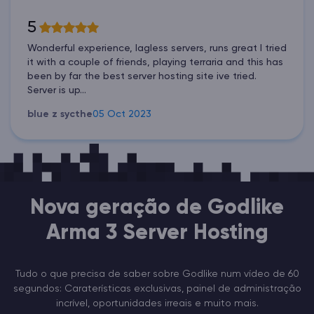
5
Wonderful experience, lagless servers, runs great I tried
it with a couple of friends, playing terraria and this has
been by far the best server hosting site ive tried.
Server is up...
blue z sycthe
05 Oct 2023
Nova geração de Godlike
Arma 3 Server Hosting
Tudo o que precisa de saber sobre Godlike num vídeo de 60
segundos: Caraterísticas exclusivas, painel de administração
incrível, oportunidades irreais e muito mais.