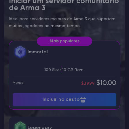
Iniciar um servidor comunitário
de Arma 3
Ideal para servidores maiores de Arma 3 que suportam
muitos jogadores ao mesmo tempo.
Mais populares
Immortal
100 Slots
10 GB Ram
$10.00
Mensal
$39.99
Incluir no cesto
Legendary