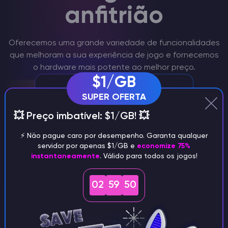
anfitrião
Oferecemos uma grande variedade de funcionalidades
que melhoram a sua experiência de jogo e fornecemos
o hardware mais potente ao melhor preço.
$1/GB
SUPER OFERTA
💥 Preço imbatível: $1/GB! 💥
⚡️ Não pague caro por desempenho. Garanta qualquer
servidor por apenas $1/GB e
economize 75%
instantaneamente
. Válido para todos os jogos!
Partilha do servidor Arma 3
Criar vários servidores Arma 3
02
59
48
independentes ou ligados