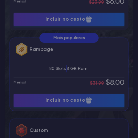
$6.00
Mensal
$23.99
Incluir no cesto
Mais populares
Rampage
80 Slots
8 GB Ram
$8.00
Mensal
$31.99
Incluir no cesto
Custom