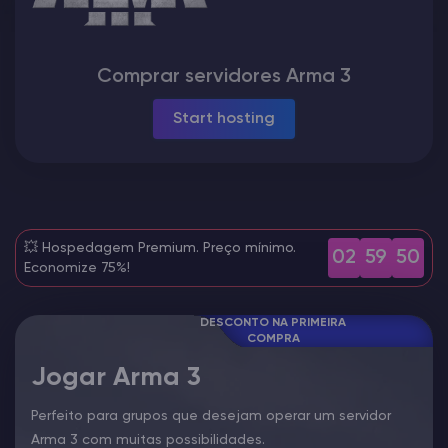
Vintage Story Server Hospedagem
Comprar servidores Arma 3
ARK Server Hospedagem
Start hosting
Jogos
💥 Hospedagem Premium. Preço mínimo.
02
59
48
Economize 75%!
DESCONTO NA PRIMEIRA
COMPRA
Jogar Arma 3
Perfeito para grupos que desejam operar um servidor
Arma 3 com muitas possibilidades.