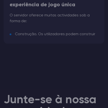
experiência de jogo única
O servidor oferece muitas actividades sob a
forma de:
Construção. Os utilizadores podem construir
grandes fortificações. Não se esqueça da
criação de armadilhas e de sistemas
electrónicos especiais.
Sobrevivência. Recursos, pesca, caça,
agricultura - e isto está longe de ser a lista
completa!
Investigação. No mundo virtual, pode
encontrar muitos sítios interessantes para
Junte-se à nossa
explorar e encontrar recursos.