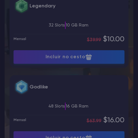
Legendary
32 Slots
10 GB Ram
$10.00
Mensal
$39.99
Incluir no cesto
Godlike
48 Slots
16 GB Ram
$16.00
Mensal
$63.99
Incluir no cesto