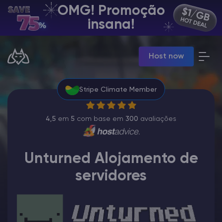
OMG! Promoção
PT | USD
insana!
Billing Panel
Host now
Manage your servers & payments
Game Panel
Manage game server
Stripe Climate Member
VPS Panel
Manage VPS server
Affiliate panel
4,5
em
5
com base em
300
avaliações
Manage affiliates
Unturned Alojamento de
servidores
Minecraft Server Hospedagem
Hytale Hosting 50% OFF