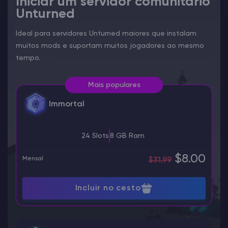
Iniciar um servidor comunitário
Unturned
Ideal para servidores Unturned maiores que instalam
muitos mods e suportam muitos jogadores ao mesmo
tempo.
Mais populares
Immortal
24 Slots
8 GB Ram
$8.00
Mensal
$31.99
Incluir no cesto