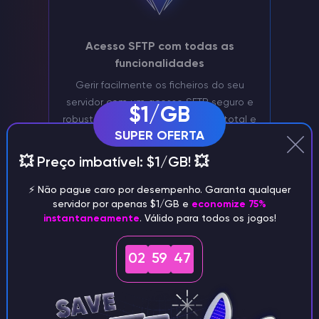
Acesso SFTP com todas as
funcionalidades
Gerir facilmente os ficheiros do seu
servidor com um acesso SFTP seguro e
$1/GB
robusto. Desfrute de um controlo total e
SUPER OFERTA
de transferências de ficheiros sem
complicações para as suas
💥 Preço imbatível: $1/GB! 💥
necessidades de alojamento
⚡️ Não pague caro por desempenho. Garanta qualquer
servidor por apenas $1/GB e
economize 75%
instantaneamente
. Válido para todos os jogos!
Godlike
02
59
45
Vantagens do
anfitrião