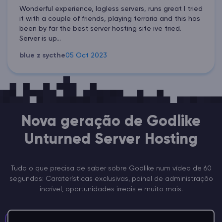
Wonderful experience, lagless servers, runs great I tried
it with a couple of friends, playing terraria and this has
been by far the best server hosting site ive tried.
Server is up...
blue z sycthe
05 Oct 2023
Nova geração de Godlike
Unturned Server Hosting
Tudo o que precisa de saber sobre Godlike num vídeo de 60
segundos: Caraterísticas exclusivas, painel de administração
incrível, oportunidades irreais e muito mais.