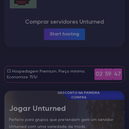
Vintage Story Server Hospedagem
Comprar servidores Unturned
ARK Server Hospedagem
Start hosting
Jogos
💥 Hospedagem Premium. Preço mínimo.
02
59
45
Economize 75%!
DESCONTO NA PRIMEIRA
COMPRA
Jogar Unturned
Perfeito para grupos que pretendem gerir um servidor
Unturned com uma variedade de mods.