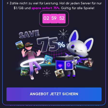
Fähigkeit, sich zu wehren, abnehmen, so dass Sie
⚡️ Zahle nicht zu viel für Leistung. Hol dir jeden Server für nur
die Oberhand gewinnen.
$1/GB und
spare sofort 75%
. Gültig für alle Spiele!
02
59
51
ANGEBOT JETZT SICHERN
Pfeile des Schildkrötenmeisters:
Auch wenn es