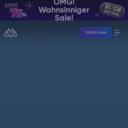
OMG!
Wahnsinniger
DE | USD
Sale!
Billing Panel
Host now
Manage your servers & payments
Game Panel
Manage game server
VPS Panel
Manage VPS server
Affiliate panel
Manage affiliates
Minecraft Server Mieten
Hytale Hosting 50% OFF