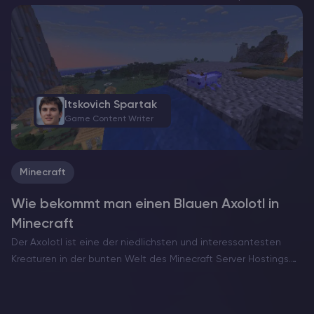
in den härtesten Kämpfen am Leben. Netherit-Rüstung ist die
beste, da sie stärker als alles…
Itskovich Spartak
Game Content Writer
Minecraft
Wie bekommt man einen Blauen Axolotl in
Minecraft
Der Axolotl ist eine der niedlichsten und interessantesten
Kreaturen in der bunten Welt des Minecraft Server Hostings.
Der Blaue Axolotl ist die seltenste und begehrteste Art dieser
wasserliebenden Haustiere. Man kann ihn nicht wie die…