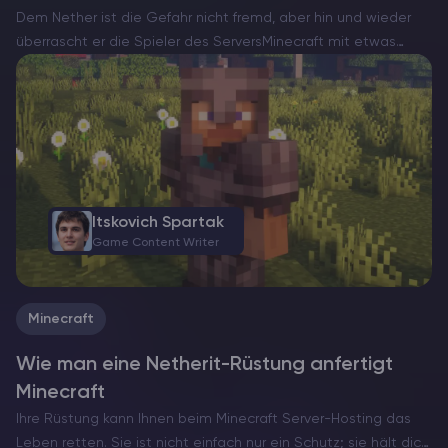
Dem Nether ist die Gefahr nicht fremd, aber hin und wieder
überrascht er die Spieler des ServersMinecraft mit etwas
ungewöhnlich Herzerwärmendem. Hier kommt die Happy
Ghast – eine seltene und friedliche Version der normalerweise
feindlichen…
Itskovich Spartak
Game Content Writer
Minecraft
Wie man eine Netherit-Rüstung anfertigt
Minecraft
Ihre Rüstung kann Ihnen beim Minecraft Server-Hosting das
Leben retten. Sie ist nicht einfach nur ein Schutz; sie hält dich