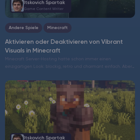
Itskovich Spartak
Game Content Writer
Andere Spiele
Minecraft
Aktivieren oder Deaktivieren von Vibrant
Visuals in Minecraft
Minecraft Server-Hosting hatte schon immer einen
einzigartigen Look: blockig, retro und charmant einfach. Aber
jetzt, da Vibrant Visuals in der Bedrock Edition verfügbar ist,
können Sie Ihre Lieblingswelt Minecraft in einem völlig
anderen Licht sehen…
Itskovich Spartak