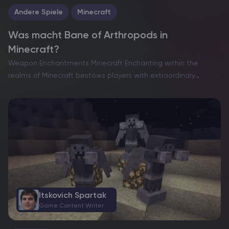
Andere Spiele
Minecraft
Was macht Bane of Arthropods in
Minecraft?
Weapon Enchantments Minecraft Enchanting within the
realms of Minecraft bestows players with extraordinary
enhancements, ranging from amplified might to unyielding
durability. For many, the pursuit of perfecting their arsenal
through enchantments is perpetual, yet the…
Itskovich Spartak
Game Content Writer