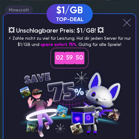
$1/GB
Minecraft
TOP-DEAL
So finden Sie ein bestimmtes Biom in
💥 Unschlagbarer Preis: $1/GB! 💥
Minecraft
⚡️ Zahle nicht zu viel für Leistung. Hol dir jeden Server für nur
Spielorte und Biome Die Erkundung der endlosen Welten von
$1/GB und
spare sofort 75%
. Gültig für alle Spiele!
Minecraft kann eine gewaltige Aufgabe sein, da das Spiel
praktisch unendlich viel Platz bietet. Die Suche nach dem
02
59
49
perfekten Biom für den Bau einer Basis oder…
Itskovich Spartak