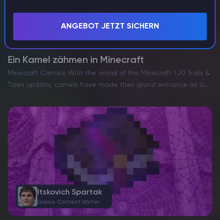
Game Content Writer
ANGEBOT JETZT SICHERN
Minecraft
Ein Kamel zähmen in Minecraft
Minecraft Camels With the arrival of the Minecraft 1.20 Trails &
Tales update, camels have made their grand entrance as a
fascinating mob, enriching the exploratory and survival facets
of the game. However, unlike the…
Itskovich Spartak
Game Content Writer