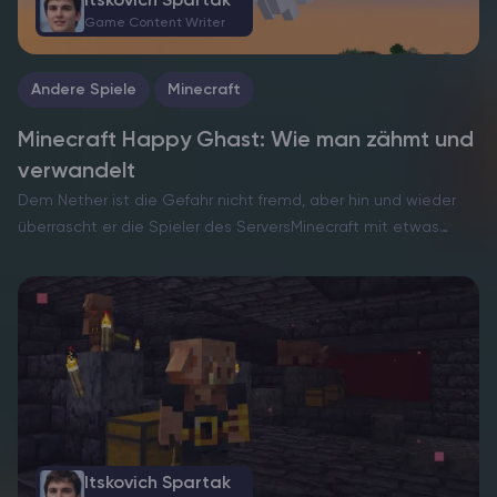
Itskovich Spartak
Game Content Writer
Andere Spiele
Minecraft
Minecraft Happy Ghast: Wie man zähmt und
verwandelt
Dem Nether ist die Gefahr nicht fremd, aber hin und wieder
überrascht er die Spieler des ServersMinecraft mit etwas
ungewöhnlich Herzerwärmendem. Hier kommt die Happy
Ghast – eine seltene und friedliche Version der normalerweise
feindlichen…
Itskovich Spartak