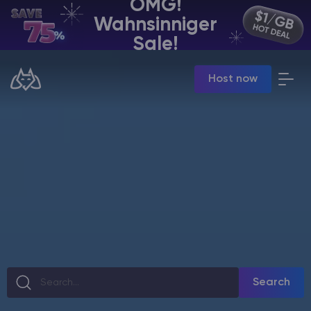
OMG!
Wahnsinniger
DE | USD
Sale!
Billing Panel
Host now
Manage your servers & payments
Game Panel
Manage game server
VPS Panel
Manage VPS server
Affiliate panel
Manage affiliates
Minecraft Server Mieten
Search
Hytale Hosting 50% OFF