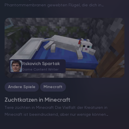
Phantommembranen gewebten Flügel, die dich in
majestätischen Bögen durch die Lüfte fliegen lassen. Aber
leider sind sie nicht unzerstörbar und nutzen sich schnell ab.
Auf Minecraft…
Itskovich Spartak
Game Content Writer
Andere Spiele
Minecraft
Zuchtkatzen in Minecraft
Tiere züchten in Minecraft Die Vielfalt der Kreaturen in
Itskovich Spartak
Minecraft ist beeindruckend, aber nur wenige können
Game Content Writer
gezähmt und gezüchtet werden. Während du die Welten des
Spiels erkundest, kannst du in Dörfern oder Sumpfhütten auf