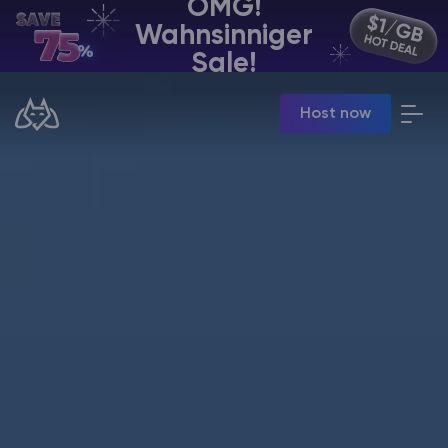
OMG!
Wahnsinniger
DE | USD
Sale!
Billing Panel
Host now
Manage your servers & payments
Game Panel
Manage game server
VPS Panel
Manage VPS server
Affiliate panel
Manage affiliates
Minecraft Server Mieten
Hytale Hosting 50% OFF