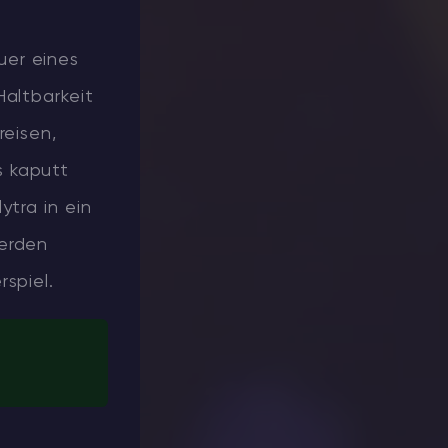
uer eines
Haltbarkeit
reisen,
s kaputt
ytra in ein
werden
spiel.