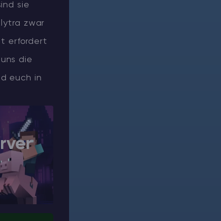
ind sie
Elytra zwar
it erfordert
 uns die
nd euch in
rver