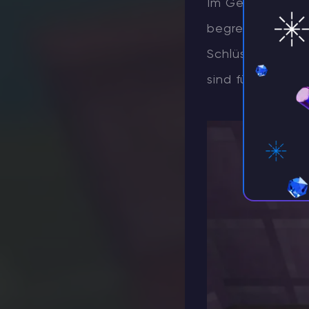
Im Gegensatz zu
begrenzt. Da sie
Schlüsselverzau
sind für eure Flü