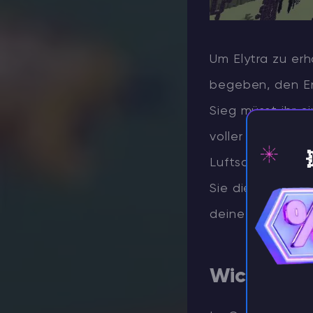
Um Elytra zu erh
begeben, den En
Sieg müsst ihr e
voller Shulkers,
Luftschiffs. Bes
Sie dieses schwi
⚡️ Za
deine Belohnung.
Wichtige V