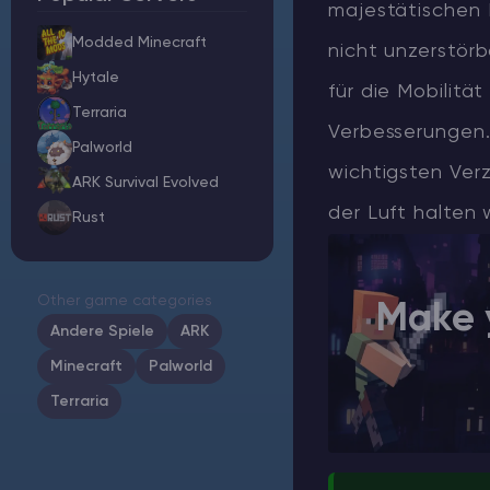
majestätischen B
Modded Minecraft
nicht unzerstörb
Minecraft Server Mieten
Hytale
für die Mobilität
Hytale Hosting 50% OFF
Terraria
Verbesserungen.
Palworld
ARK Server Mieten
wichtigsten Verz
ARK Survival Evolved
der Luft halten 
Vintage Story
Rust
Spiele
Other game categories
Make 
Andere Spiele
ARK
Minecraft
Palworld
Terraria