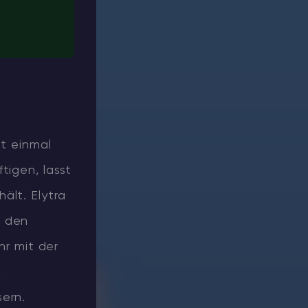
ht einmal
tigen, lasst
ält. Elytra
e den
hr mit der
,
ern.