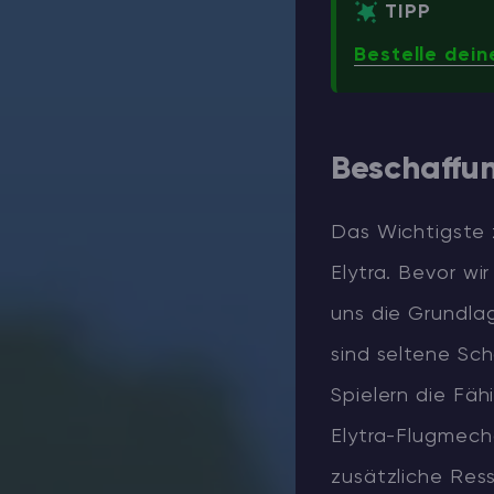
TIPP
Bestelle dein
Beschaffun
Das Wichtigste z
Elytra. Bevor wi
uns die Grundlag
sind seltene Sc
Spielern die Fäh
Elytra-Flugmecha
zusätzliche Res