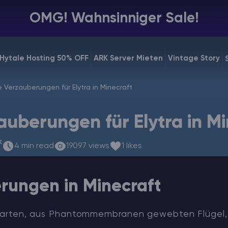
OMG! Wahnsinniger Sale!
Hytale Hosting 50% OFF
ARK Server Mieten
Vintage Story
 Verzauberungen für Elytra in Minecraft
auberungen für Elytra in Mi
k
4 min read
19097 views
1 likes
rungen in Minecraft
e zarten, aus Phantommembranen gewebten Flügel, 