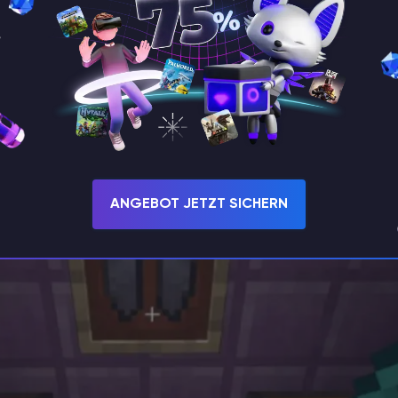
r Rüstung sind die Verzauberungsmöglichkeiten fü
 sich jedoch sehr schnell abnutzen, sind zwei
berungen von größter Bedeutung. Überseht sie nic
gel unerlässlich!
ANGEBOT JETZT SICHERN