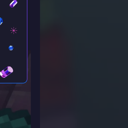
r Elytra
ht - sie