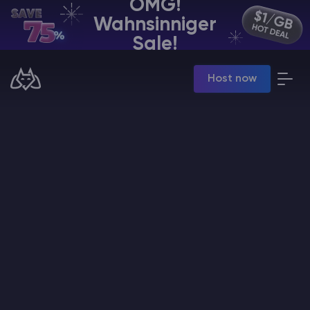
OMG!
Wahnsinniger
DE | USD
Sale!
Billing Panel
Host now
Manage your servers & payments
Game Panel
Manage game server
VPS Panel
Manage VPS server
Affiliate panel
Manage affiliates
Minecraft Server Mieten
Hytale Hosting 50% OFF