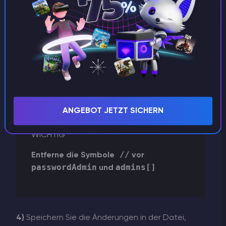
0123456789
unter admins[]
(Beispiel) durch Ihre
SteamID
.
ANGEBOT JETZT SICHERN
WICHTIG
//
Entferne die Symbole
vor
passwordAdmin
admins[]
und
4)
Speichern Sie die Änderungen in der Datei,