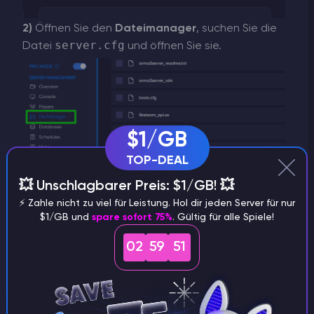
2)
Öffnen Sie den
Dateimanager
, suchen Sie die
server.cfg
Datei
und öffnen Sie sie.
$1/GB
TOP-DEAL
💥 Unschlagbarer Preis: $1/GB! 💥
⚡️ Zahle nicht zu viel für Leistung. Hol dir jeden Server für nur
$1/GB und
spare sofort 75%
. Gültig für alle Spiele!
02
59
50
Admin
3)
Suchen Sie in dieser Datei die Zeilen
Password
admins[]
und
. Geben Sie unter
Admin-Passwort ein Passwort ein und ersetzen Sie
ADMINPASSWORD
(Beispiel), und ersetzen Sie