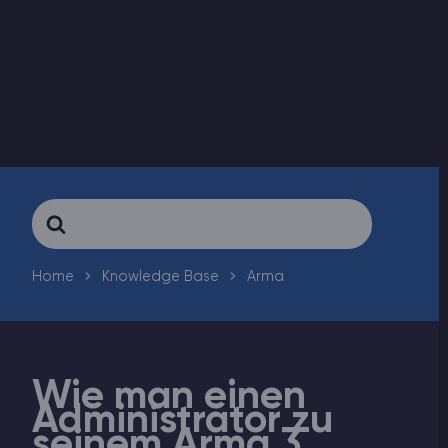
ARK Server Mieten
Vintage Story
Spiele
Search
For
Home
Knowledge Base
Arma
Wie man einen
Administrator zu
seinem Arma 3