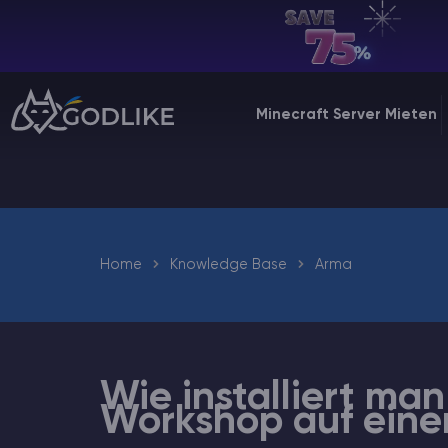
DE | USD
Billing Panel
Minecraft Server Mieten
Manage your servers & payments
Game Panel
Manage game server
VPS Panel
Home
Knowledge Base
Arma
Manage VPS server
Affiliate panel
Manage affiliates
Wie installiert m
Workshop auf eine