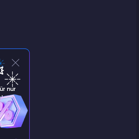

ür nur
e!