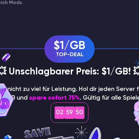
eich Mods
.
$1/GB
TOP-DEAL
💥 Unschlagbarer Preis: $1/GB! 
hle nicht zu viel für Leistung. Hol dir jeden Server f
$1/GB und
spare sofort 75%
. Gültig für alle Spiel
02
59
49