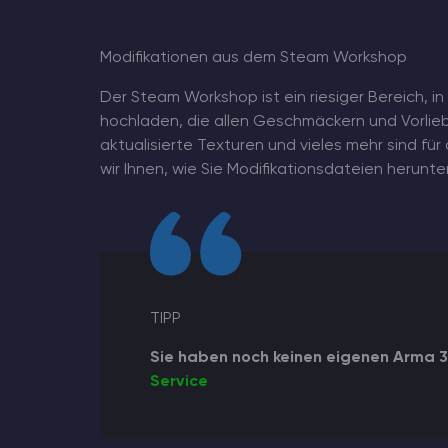
Minecraft Server Mieten
Modifikationen aus dem Steam Workshop
Der Steam Workshop ist ein riesiger Bereich, in
Hytale Hosting 50% OFF
hochladen, die allen Geschmäckern und Vorlieb
aktualisierte Texturen und vieles mehr sind für 
ARK Server Mieten
wir Ihnen, wie Sie Modifikationsdateien herunt
Vintage Story
Spiele
TIPP
Sie haben noch keinen eigenen Arma 
Service