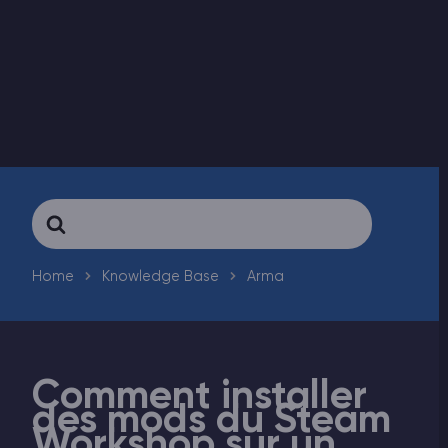
Vintage Story Serveur Hébergement
ARK Serveur Hébergement
Jeux
Search
For
Home
Knowledge Base
Arma
Comment installer
des mods du Steam
Workshop sur un