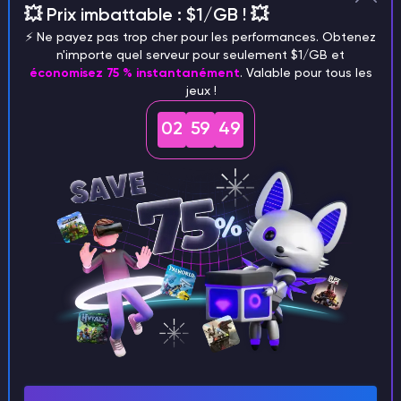
💥 Prix imbattable : $1/GB ! 💥
⚡️ Ne payez pas trop cher pour les performances. Obtenez
n'importe quel serveur pour seulement $1/GB et
économisez 75 % instantanément
. Valable pour tous les
jeux !
3) Faites un clic droit sur la modification
souhaitée
, puis cliquez sur
Ouvrir le dossier
. Vous
02
59
49
verrez le dossier contenant les fichiers de cette
modification,
enregistrez-le
.
Téléchargement des modifications sur le serveur