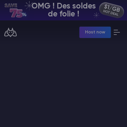
OMG ! Des soldes
FR | USD
de folie !
Billing Panel
Host now
Manage your servers & payments
Game Panel
Manage game server
VPS Panel
Manage VPS server
Affiliate panel
Manage affiliates
Minecraft Hébergement de serveurs
Hytale Hosting 50% OFF