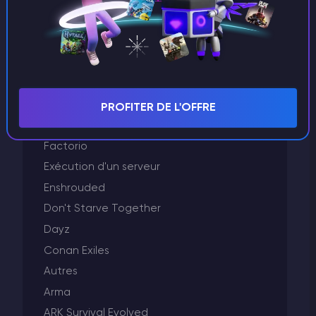
Killing Floor 2
Hébergement VPS
GTA 5
Godlike Panel
Garry's Mod
PROFITER DE L'OFFRE
Facturation
Factorio
Exécution d'un serveur
Enshrouded
Don't Starve Together
Dayz
Conan Exiles
Autres
Arma
ARK Survival Evolved