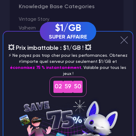
Knowledge Base Categories
Vintage Story
$1/GB
Valheim
SUPER AFFAIRE
V Rising
Unturned
💥 Prix imbattable : $1/GB ! 💥
Terraria
⚡️ Ne payez pas trop cher pour les performances. Obtenez
n'importe quel serveur pour seulement $1/GB et
Starbound
économisez 75 % instantanément
. Valable pour tous les
Space Engineers
jeux !
Satisfactory
02
59
50
Rust
Project Zomboid
Plugins et modifications
Palworld
Minecraft
Left 4 Dead 2