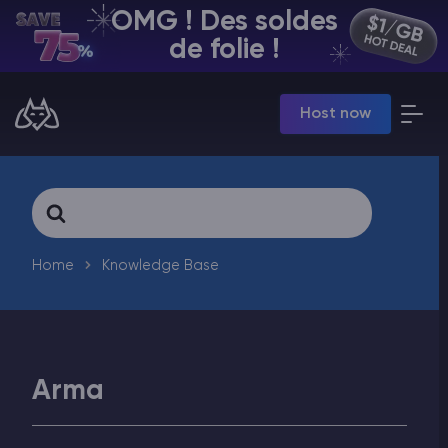
OMG ! Des soldes
FR | USD
de folie !
Billing Panel
Host now
Manage your servers & payments
Game Panel
Manage game server
VPS Panel
Search
Manage VPS server
For
Affiliate panel
Manage affiliates
Home
Knowledge Base
Arma
Minecraft Hébergement de serveurs
Hytale Hosting 50% OFF