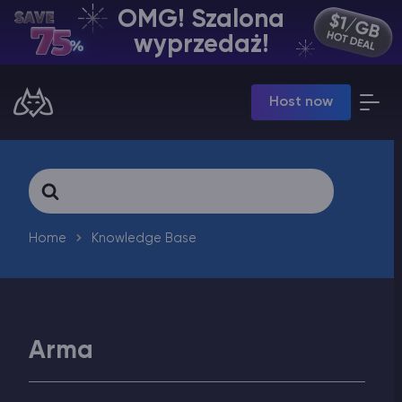
OMG! Szalona
PL | USD
wyprzedaż!
Billing Panel
Host now
Manage your servers & payments
Game Panel
Manage game server
VPS Panel
Search
Manage VPS server
For
Affiliate panel
Manage affiliates
Home
Knowledge Base
Arma
Minecraft Hosting serwerów
Hytale Hosting 50% OFF