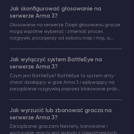
Jak skonfigurować głosowanie na
Vintage Story Serwer Hosting
serwerze Arma 3?
Głosowanie na serwerze Dzięki głosowaniu gracze
ARK Serwer Hosting
mogą wspólnie wybierać i zmieniać proces
rozgrywki, począwszy od wyboru map i misji, a...
Gry
Jak wyłączyć system BattleEye na
serwerze Arma 3?
Czym jest BattleEye? BattleEye to system anty-
cheat działający w grze Arma 3 i wpływający na
zarządzanie rozgrywką poprzez blokowanie prób...
Jak wyrzucić lub zbanować gracza na
serwerze Arma 3?
Zarządzanie graczami Niestety, banowanie i
wyrzucanie graczy jest jednym z najważniejszych