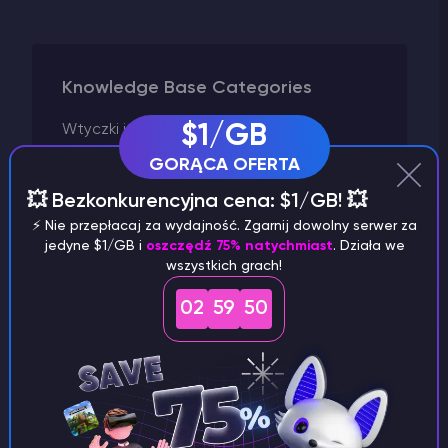
Knowledge Base Categories
Wtyczki i modyfikacje
$1/GB
Vintage Story
GORĄCA OFERTA
Valheim
💥 Bezkonkurencyjna cena: $1/GB! 💥
V Rising
⚡️ Nie przepłacaj za wydajność. Zgarnij dowolny serwer za
jedyne $1/GB i
oszczędź 75% natychmiast
. Działa we
Uruchamianie serwera
wszystkich grach!
Unturned
Terraria
02
59
50
Starbound
Space Engineers
Satisfactory
Rust