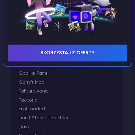
Project Zomboid
Palworld
Minecraft
Left 4 Dead 2
Killing Floor 2
Inne
SKORZYSTAJ Z OFERTY
Hosting VPS
GTA 5
Godlike Panel
Garry's Mod
Fakturowanie
Factorio
Enshrouded
Don't Starve Together
Dayz