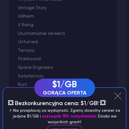
Vintage Story
Valheim
V Rising
Uruchamianie serwera
Unturned
Terraria
Starbound
Space Engineers
Satisfactory
$1/GB
Rust
GORĄCA OFERTA
Project Zomboid
Palworld
💥 Bezkonkurencyjna cena: $1/GB! 💥
Minecraft
⚡️ Nie przepłacaj za wydajność. Zgarnij dowolny serwer za
jedyne $1/GB i
oszczędź 75% natychmiast
. Działa we
Left 4 Dead 2
wszystkich grach!
Killing Floor 2