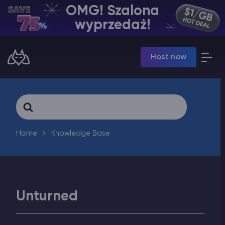
OMG! Szalona
PL | USD
wyprzedaż!
Billing Panel
Host now
Manage your servers & payments
Game Panel
Manage game server
VPS Panel
Search
Manage VPS server
For
Affiliate panel
Manage affiliates
Home
Knowledge Base
Unturned
Minecraft Hosting serwerów
Hytale Hosting 50% OFF