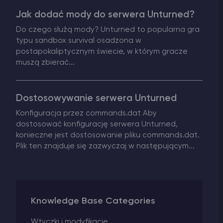
Jak dodać mody do serwera Unturned?
Vintage Story Serwer Hosting
Do czego służą mody? Unturned to popularna gra
typu sandbox survival osadzona w
ARK Serwer Hosting
postapokaliptycznym świecie, w którym gracze
muszą zbierać...
Gry
Dostosowywanie serwera Unturned
Konfiguracja przez commands.dat Aby
dostosować konfigurację serwera Unturned,
konieczne jest dostosowanie pliku commands.dat.
Plik ten znajduje się zazwyczaj w następującym...
Knowledge Base Categories
Wtyczki i modyfikacje