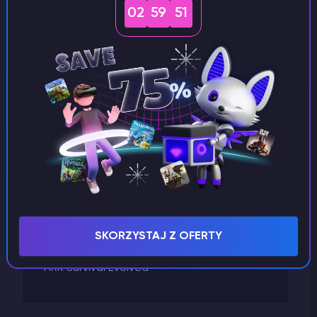
02
59
51
Inne
Hosting VPS
GTA 5
Godlike Panel
Garry's Mod
Fakturowanie
Factorio
Enshrouded
Don't Starve Together
Dayz
Conan Exiles
SKORZYSTAJ Z OFERTY
Arma
ARK Survival Evolved