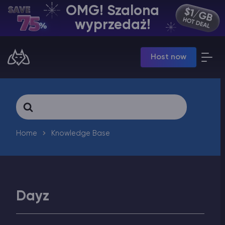
OMG! Szalona
PL | USD
wyprzedaż!
Billing Panel
Host now
Manage your servers & payments
Game Panel
Manage game server
VPS Panel
Search
Manage VPS server
For
Affiliate panel
Manage affiliates
Home
Knowledge Base
Dayz
Minecraft Hosting serwerów
Hytale Hosting 50% OFF