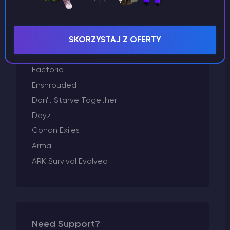
GTA 5
Godlike Panel
SKORZYSTAJ Z OFERTY
Garry's Mod
Fakturowanie
Factorio
Enshrouded
Don't Starve Together
Dayz
Conan Exiles
Arma
ARK Survival Evolved
Need Support?