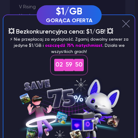
V Rising
$1/GB
Uruchamianie serwera
GORĄCA OFERTA
Unturned
💥 Bezkonkurencyjna cena: $1/GB! 💥
Terraria
⚡️ Nie przepłacaj za wydajność. Zgarnij dowolny serwer za
Starbound
jedyne $1/GB i
oszczędź 75% natychmiast
. Działa we
wszystkich grach!
Space Engineers
Satisfactory
02
59
49
Rust
Project Zomboid
Palworld
Minecraft
Left 4 Dead 2
Killing Floor 2
Inne
Hosting VPS