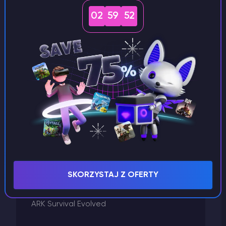
Killing Floor 2
02
59
52
Inne
Hosting VPS
GTA 5
Godlike Panel
Garry's Mod
Fakturowanie
Factorio
Enshrouded
Don't Starve Together
Dayz
Conan Exiles
SKORZYSTAJ Z OFERTY
Arma
ARK Survival Evolved