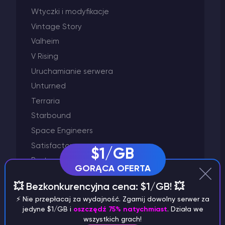
Wtyczki i modyfikacje
Vintage Story
Valheim
V Rising
Uruchamianie serwera
Unturned
Terraria
Starbound
Space Engineers
Satisfactory
$1/GB
Rust
GORĄCA OFERTA
Project Zomboid
💥 Bezkonkurencyjna cena: $1/GB! 💥
Palworld
⚡️ Nie przepłacaj za wydajność. Zgarnij dowolny serwer za
Minecraft
jedyne $1/GB i
oszczędź 75% natychmiast
. Działa we
wszystkich grach!
Left 4 Dead 2