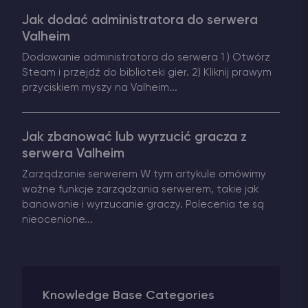
Jak dodać administratora do serwera
Vintage Story Serwer Hosting
Valheim
Dodawanie administratora do serwera 1 ) Otwórz
ARK Serwer Hosting
Steam i przejdź do biblioteki gier. 2) Kliknij prawym
przyciskiem myszy na Valheim...
Gry
Jak zbanować lub wyrzucić gracza z
serwera Valheim
Zarządzanie serwerem W tym artykule omówimy
ważne funkcje zarządzania serwerem, takie jak
banowanie i wyrzucanie graczy. Polecenia te są
nieocenione...
Knowledge Base Categories