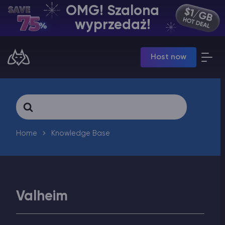
OMG! Szalona
PL | USD
wyprzedaż!
Billing Panel
Host now
Manage your servers & payments
Game Panel
Manage game server
VPS Panel
Search
Manage VPS server
For
Affiliate panel
Manage affiliates
Home
Knowledge Base
Valheim
Minecraft Hosting serwerów
Hytale Hosting 50% OFF