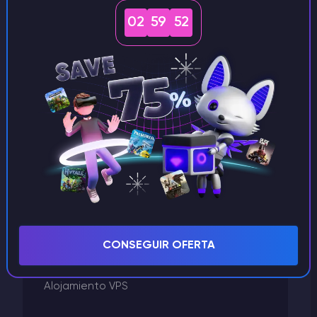
Left 4 Dead 2
02
59
52
Killing Floor 2
GTA 5
Godlike Panel
Facturación
Factorio
Enshrouded
Ejecutar un servidor
Don't Starve Together
Dayz
Conan Exiles
Arma
CONSEGUIR OFERTA
ARK Survival Evolved
Alojamiento VPS