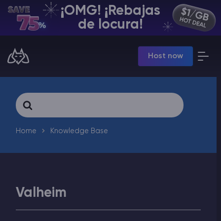
¡OMG! ¡Rebajas
ES | USD
de locura!
Billing Panel
Host now
Manage your servers & payments
Game Panel
Manage game server
VPS Panel
Search
Manage VPS server
For
Affiliate panel
Manage affiliates
Home
Knowledge Base
Valheim
Minecraft Alojamiento de servidores
Hytale Hosting 50% OFF