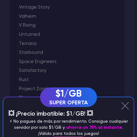
Vintage Story
Valheim
V Rising
Unturned
Terraria
Starbound
Space Engineers
Satisfactory
Rust
Project Zomboid
$1/GB
Plugins y modificación
SUPER OFERTA
Palworld
💥 ¡Precio imbatible: $1/GB! 💥
Otros
⚡️ No pagues de más por rendimiento. Consigue cualquier
Mod de Garry
servidor por solo $1/GB y
ahorra un 75% al instante
.
¡Válido para todos los juegos!
Minecraft