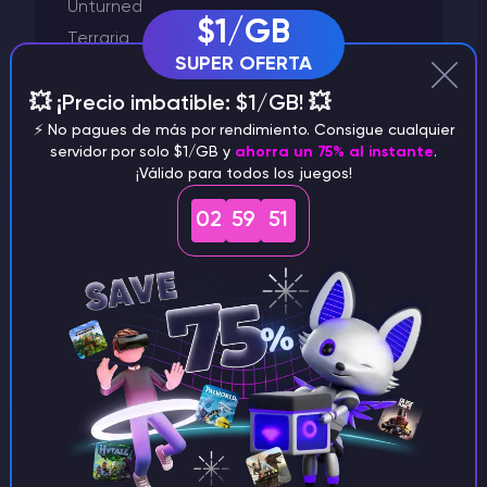
Unturned
$1/GB
Terraria
SUPER OFERTA
Starbound
💥 ¡Precio imbatible: $1/GB! 💥
Space Engineers
⚡️ No pagues de más por rendimiento. Consigue cualquier
Satisfactory
servidor por solo $1/GB y
ahorra un 75% al instante
.
Rust
¡Válido para todos los juegos!
Project Zomboid
02
59
51
Plugins y modificación
Palworld
Otros
Mod de Garry
Minecraft
Left 4 Dead 2
Killing Floor 2
GTA 5