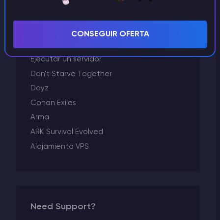
Godlike Panel
Facturación
Factorio
CONSEGUIR OFERTA
Enshrouded
Ejecutar un servidor
Don't Starve Together
Dayz
Conan Exiles
Arma
ARK Survival Evolved
Alojamiento VPS
Need Support?