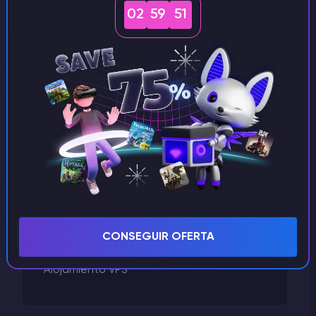
02
59
51
Killing Floor 2
GTA 5
Godlike Panel
Facturación
Factorio
Enshrouded
Ejecutar un servidor
Don't Starve Together
Dayz
Conan Exiles
Arma
CONSEGUIR OFERTA
ARK Survival Evolved
Alojamiento VPS