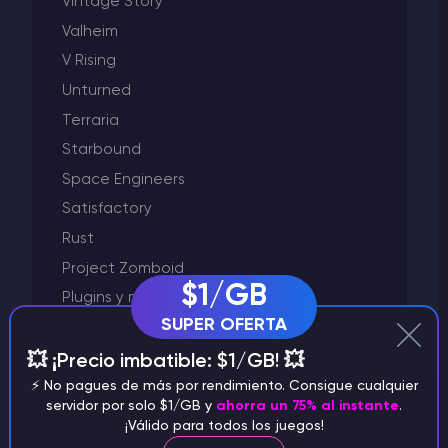
Vintage Story
Valheim
V Rising
Unturned
Terraria
Starbound
Space Engineers
Satisfactory
Rust
Project Zomboid
$1/GB
Plugins y modificación
SUPER OFERTA
Palworld
Otros
💥 ¡Precio imbatible: $1/GB! 💥
Mod de Garry
⚡️ No pagues de más por rendimiento. Consigue cualquier
servidor por solo $1/GB y
ahorra un 75% al instante
.
Minecraft
¡Válido para todos los juegos!
Left 4 Dead 2