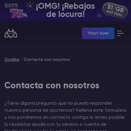
¡OMG! ¡Rebajas
ES | USD
de locura!
Billing Panel
Host now
Manage your servers & payments
Game Panel
Manage game server
VPS Panel
Godlike
Contacta con nosotros
Manage VPS server
Affiliate panel
Manage affiliates
Contacta con nosotros
¿Tiene alguna pregunta que no pueda responder
nuestro personal de asistencia? Rellena este formulario
Minecraft Alojamiento de servidores
y nos pondremos en contacto contigo lo antes posible.
Si necesitas ayuda con tu servicio o cuenta de
Hytale Hosting 50% OFF