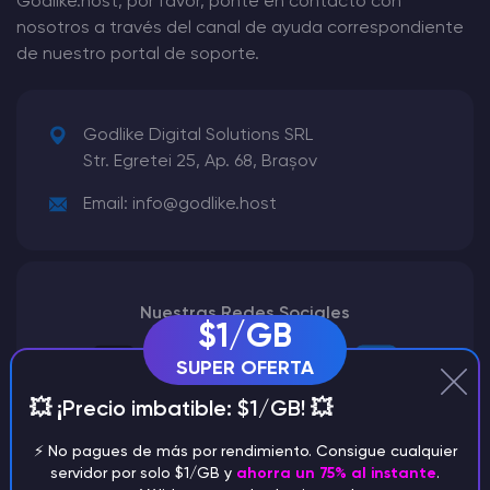
Godlike.host, por favor, ponte en contacto con
nosotros a través del canal de ayuda correspondiente
Rust Alojamiento de servidores
de nuestro portal de soporte.
Palworld Alojamiento de servidores
Godlike Digital Solutions SRL
Juegos
Str. Egretei 25, Ap. 68, Brașov
Email:
info@godlike.host
Nuestras Redes Sociales
$1/GB
SUPER OFERTA
💥 ¡Precio imbatible: $1/GB! 💥
⚡️ No pagues de más por rendimiento. Consigue cualquier
servidor por solo $1/GB y
ahorra un 75% al instante
.