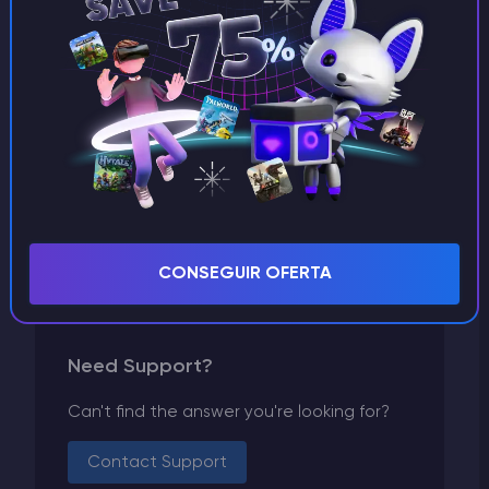
Enshrouded
Ejecutar un servidor
Don't Starve Together
Dayz
Conan Exiles
Arma
ARK Survival Evolved
Alojamiento VPS
CONSEGUIR OFERTA
Need Support?
Can't find the answer you're looking for?
Contact Support