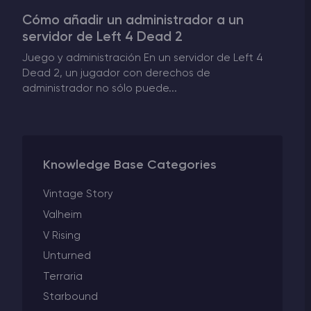
Cómo añadir un administrador a un
Rust Alojamiento de servidores
servidor de Left 4 Dead 2
Juego y administración En un servidor de Left 4
Palworld Alojamiento de servidores
Dead 2, un jugador con derechos de
administrador no sólo puede...
Juegos
Knowledge Base Categories
Vintage Story
Valheim
V Rising
Unturned
Terraria
Starbound