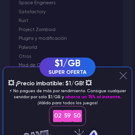
Space Engineers
Satisfactory
Rust
Project Zomboid
Plugins y modificación
Palworld
Otros
$1/GB
Mod de Garry
SUPER OFERTA
Minecraft
💥 ¡Precio imbatible: $1/GB! 💥
Left 4 Dead 2
⚡️ No pagues de más por rendimiento. Consigue cualquier
Killing Floor 2
servidor por solo $1/GB y
ahorra un 75% al instante
.
GTA 5
¡Válido para todos los juegos!
Godlike Panel
02
59
50
Facturación
Factorio