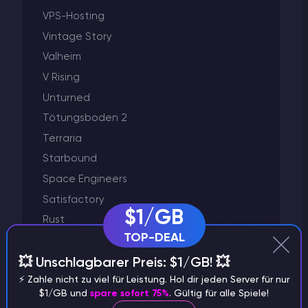
VPS-Hosting
Vintage Story
Valheim
V Rising
Unturned
Tötungsboden 2
Terraria
Starbound
Space Engineers
Satisfactory
$1/GB
Rust
TOP-DEAL
Rechnungsstellung
Project Zomboid
💥 Unschlagbarer Preis: $1/GB! 💥
⚡️ Zahle nicht zu viel für Leistung. Hol dir jeden Server für nur
Plugins und Änderungen
$1/GB und
spare sofort 75%
. Gültig für alle Spiele!
Palworld