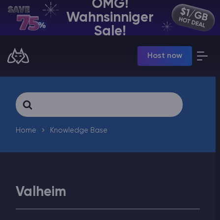
OMG!
Wahnsinniger
DE | USD
Sale!
Billing Panel
Host now
Manage your servers & payments
Game Panel
Manage game server
VPS Panel
Search
Manage VPS server
For
Affiliate panel
Manage affiliates
Home
Knowledge Base
Valheim
Minecraft Server Mieten
Hytale Hosting 50% OFF