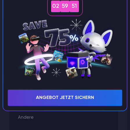
Minecraft
02
59
51
Left 4 Dead 2
GTA 5
Godlike Panel
Garrys Mod
Factorio
Enshrouded
Don't Starve Together
Dayz
Conan Exiles
Betrieb eines Servers
ANGEBOT JETZT SICHERN
Arma
ARK Survival Evolved
Andere