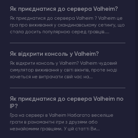
Як приєднатися до сервера Valheim?
Counter-Strike 2
Як приєднатися до сервера Valheim ? Valheim це
гра про виживання у скандинавському сетингу, що
Ark Survival Evolved
стала досить популярною серед гравців....
Інші Ігри
Як відкрити консоль у Valheim?
Як відкрити консоль у Valheim? Valheim чудовий
симулятор виживання у світі вікінгів, проте іноді
хочеться не витрачати свій час на...
Як приєднатися до сервера Valheim по
IP?
Гра на сервері в Valheim Набагато веселіше
грати в різноманітні ігри з друзями або
незнайомими гравцями. У цій статті Ви...