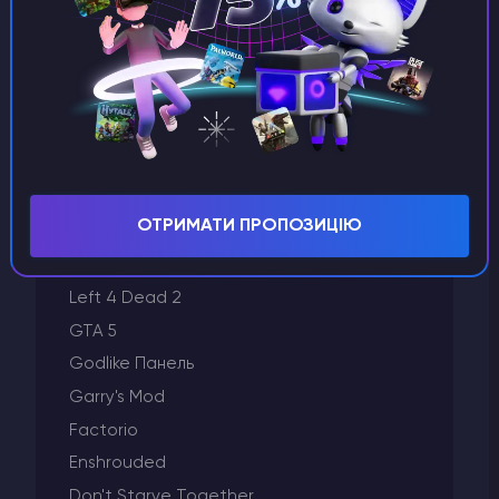
Unturned
Terraria
Starbound
Space Engineers
Satisfactory
Rust
Project Zomboid
ОТРИМАТИ ПРОПОЗИЦІЮ
Palworld
Minecraft
Left 4 Dead 2
GTA 5
Godlike Панель
Garry's Mod
Factorio
Enshrouded
Don't Starve Together