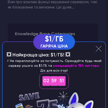
Вам про важливі функції керування сервером, такі
як блокування та вигнання. Це дуже...
Knowledge Base Categories
$1/ГБ
Плагіни та модифікації
ГАРЯЧА ЦІНА
Інше
💥 Найкраща ціна: $1/ГБ! 💥
Запуск сервера
⚡️ Не переплачуйте за потужність. Орендуйте будь-який
Виставлення рахунків
сервер усього за $1/ГБ та
заощаджуйте 75% миттєво
.
Діє для всіх ігор!
Вбивчий поверх 2
VPS хостинг
02
59
50
Vintage Story
Valheim
V Rising