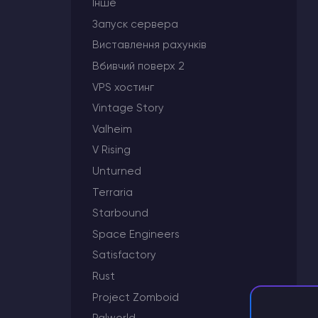
Інше
Запуск сервера
Хостинг Майнкрафт
Виставлення рахунків
Вбивчий поверх 2
Hytale Hosting 50% OFF
VPS хостинг
Counter-Strike 2
Vintage Story
Valheim
Ark Survival Evolved
V Rising
Unturned
Інші Ігри
Terraria
Starbound
Space Engineers
Satisfactory
Rust
Project Zomboid