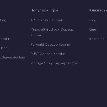
Популярні ігри
Клієнтсь
ting
ARK Сервер Хостінг
Ping
Minecraft Bedrock Сервер
Біллінг
Хостінг
Хостінг
Ігрова пан
Palworld Сервер Хостінг
 Ігор
RUST Сервер Хостінг
 Server Hosting
Vintage Story Сервер Хостінг