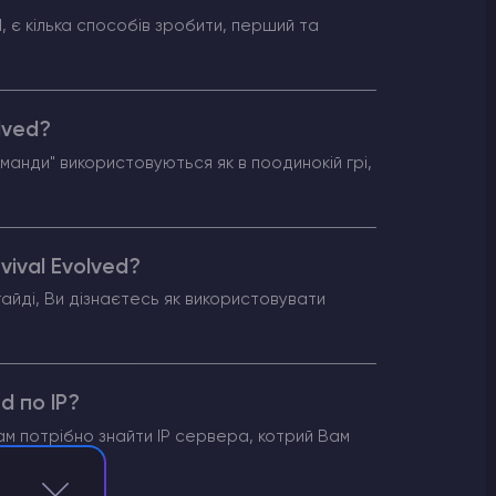
ed, є кілька способів зробити, перший та
lved?
манди" використовуються як в поодинокій грі,
vival Evolved?
айді, Ви дізнаєтесь як використовувати
d по IP?
м потрібно знайти IP сервера, котрий Вам