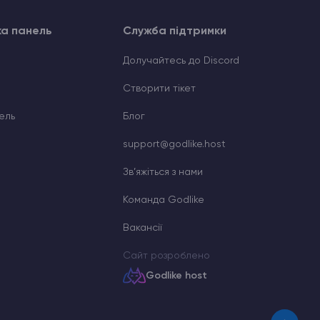
ка панель
Служба підтримки
Долучайтесь до Discord
Cтворити тікет
ель
Блог
support@godlike.host
Зв’яжіться з нами
Команда Godlike
Вакансії
Сайт розроблено
Godlike host