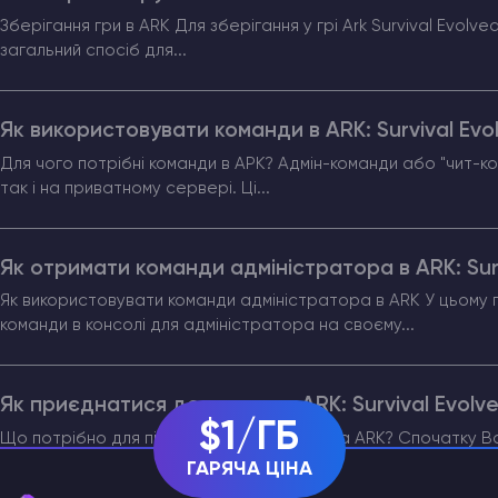
Зберігання гри в ARK Для зберігання у грі Ark Survival Evolv
загальний спосіб для...
Як використовувати команди в ARK: Survival Evo
Для чого потрібні команди в АРК? Адмін-команди або "чит-ко
так і на приватному сервері. Ці...
Як отримати команди адміністратора в ARK: Sur
Як використовувати команди адміністратора в ARK У цьому г
команди в консолі для адміністратора на своєму...
Як приєднатися до сервера ARK: Survival Evolve
$1/ГБ
Що потрібно для підключення до сервера ARK? Спочатку Ва
подобається. Ви можете це зробити...
ГАРЯЧА ЦІНА