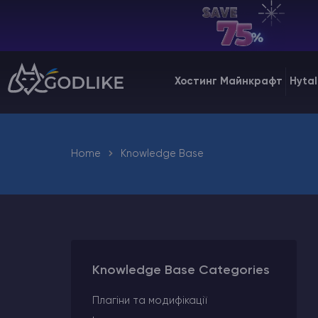
UA | USD
Billing Panel
Хостинг Майнкрафт
Hytal
Manage your servers & payments
Game Panel
Manage game server
Home
Knowledge Base
VPS Panel
Manage VPS server
Affiliate panel
Manage affiliates
Knowledge Base Categories
Плагіни та модифікації