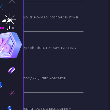
olved?
RK означає, що Ви можете розпочати гру в
-який
во
. Діє
ed?
ати в поодиноку або багатокористувацьку
и пройти гру поодинці, але новачкам
d - дуже популярна гра про виживання у