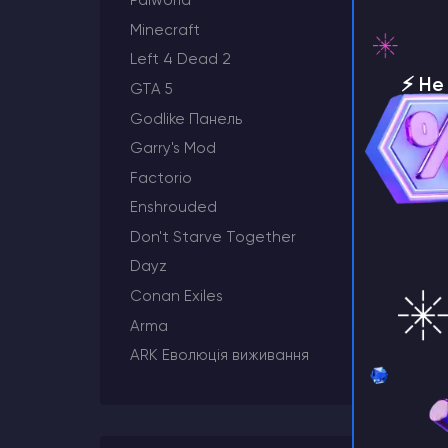
Palworld
Minecraft
Left 4 Dead 2
⚡️ Н
GTA 5
серве
Godlike Панель
Garry's Mod
Factorio
Enshrouded
Don't Starve Together
Dayz
Conan Exiles
Arma
ARK Еволюція виживання