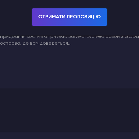
відкритому світі зі...
ОТРИМАТИ ПРОПОЗИЦІЮ
Скільки коштує сервер ARK: Survival Evolved?
Придбання хостинга гри ARK: Survival Evolved разом з GODL
острова, де вам доведеться...