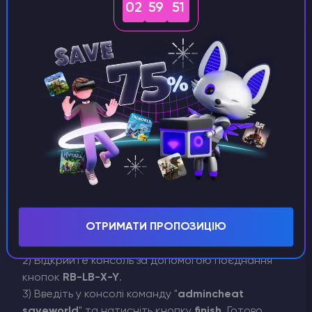
02
59
50
3)
Після того, як ви увімкнули чити, впишіть в
консолі "
saveworld
" та натисніть
Enter
. Готово.
Як зберегти ігровий процес граючи на Xbox?
ОТРИМАТИ ПРОПОЗИЦІЮ
1) Увійдіть до свого ігрового світу.
2) Відкрийте консоль за допомогою поєднання
кнопок
RB-LB-X-Y
.
3) Введіть у консолі команду "
admincheat
saveworld
" та натисніть кнопку
finish
. Готово