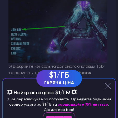
3) Відкрийте консоль за допомогою клавіші Tab
та напишіть в ній команду "
enablecheats
$1/ГБ
пароль
", після чого, натисніть Enter на
ГАРЯЧА ЦІНА
клавіатурі.
💥 Найкраща ціна: $1/ГБ! 💥
⚡️ Не переплачуйте за потужність. Орендуйте будь-який
сервер усього за $1/ГБ та
заощаджуйте 75% миттєво
.
Діє для всіх ігор!