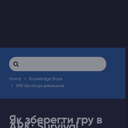
Counter-Strike 2
Ark Survival Evolved
Інші Ігри
Search
For
Home
Knowledge Base
ARK Еволюція виживання
Як зберегти гру в
ARK: Survival