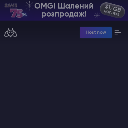
OMG! Шалений
UA | USD
розпродаж!
Billing Panel
Host now
Manage your servers & payments
Game Panel
Manage game server
VPS Panel
Manage VPS server
Affiliate panel
Manage affiliates
Хостинг Майнкрафт
Hytale Hosting 50% OFF