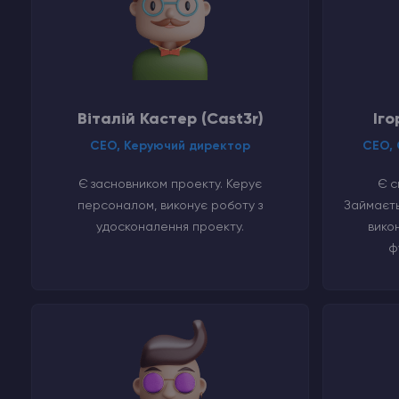
Віталій Кастер (Cast3r)
Іго
СЕО, Керуючий директор
CEO, 
Є засновником проекту. Керує
Є с
персоналом, виконує роботу з
Займаєть
удосконалення проекту.
вико
ф