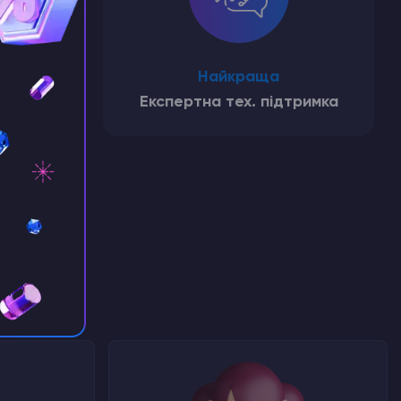
ьний
Найкраща
FTP
Експертна тех. підтримка