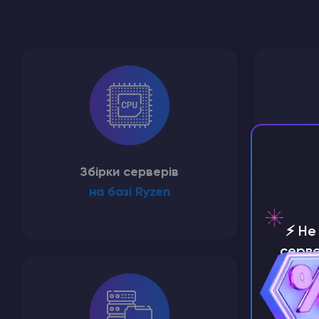
Збірки серверів
Зруч
на базі Ryzen
⚡️ Н
серве