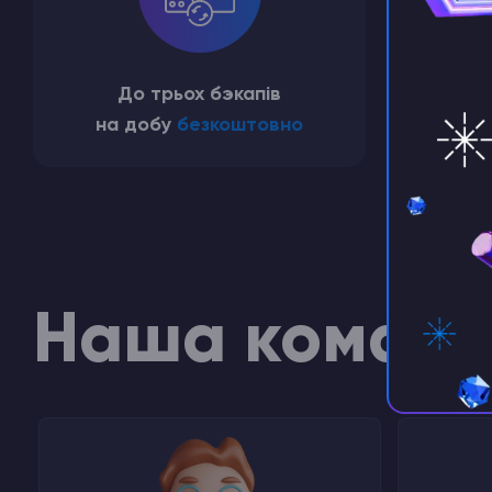
До трьох бэкапів
Еф
на добу
безкоштовно
Наша коман