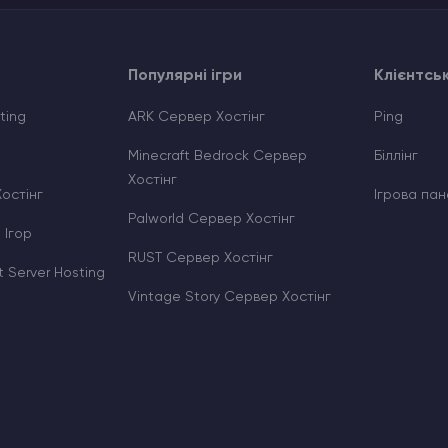
Популярні ігри
Клієнтсь
ting
ARK Сервер Хостінг
Ping
Minecraft Bedrock Сервер
Біллінг
Хостінг
Хостінг
Ігрова пан
Palworld Сервер Хостінг
 Ігор
RUST Сервер Хостінг
 Server Hosting
Vintage Story Сервер Хостінг