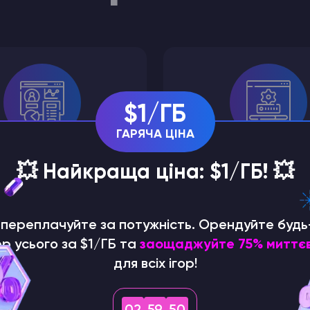
$1/ГБ
ГАРЯЧА ЦІНА
на і функціональна
Надшвидке
автома
💥 Найкраща ціна: $1/ГБ! 💥
Godlike Panel
встановлення одраз
оплати
е переплачуйте за потужність. Орендуйте будь
р усього за $1/ГБ та
заощаджуйте 75% миттє
для всіх ігор!