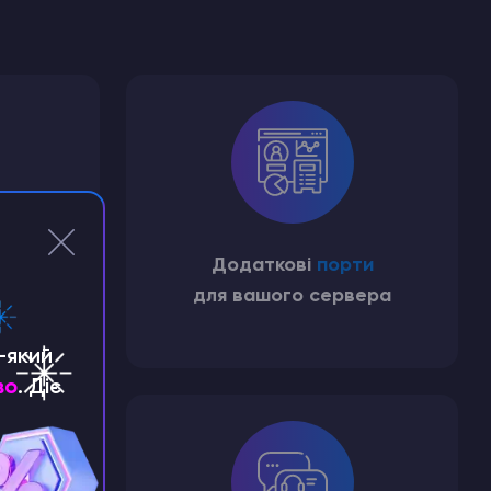
тичне
Додаткові
порти
у після
для вашого сервера
-який
во
. Діє