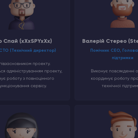
р Спай (xXxSPYxXx)
Валерій Стерео (St
СTO (Технічний директор)
Помічник СЕО, Голова
підтримки
півзасновником проекту.
ся адмініструванням проекту,
Виконує повсякденні о
нує роботу з повноцінного
координує роботу пра
ункціонування сервісу.
технічної підтрим