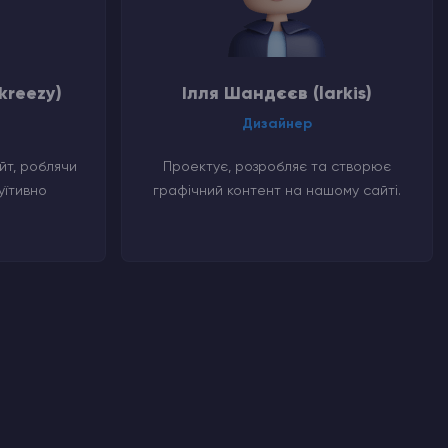
kreezy)
Ілля Шандєєв (larkis)
Дизайнер
т, роблячи
Проектує, розробляє та створює
уїтивно
графічний контент на нашому сайті.