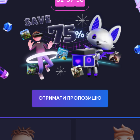
02
59
49
ективний захист
Повнофункціонал
від DDOS
доступ через S
да
ОТРИМАТИ ПРОПОЗИЦІЮ