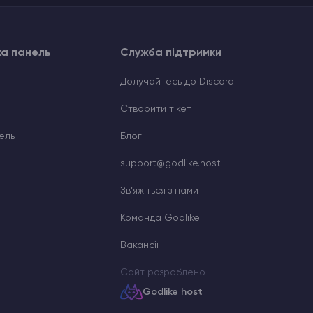
ка панель
Служба підтримки
Долучайтесь до Discord
Cтворити тікет
ель
Блог
support@godlike.host
Зв’яжіться з нами
Команда Godlike
Вакансії
Сайт розроблено
Godlike host