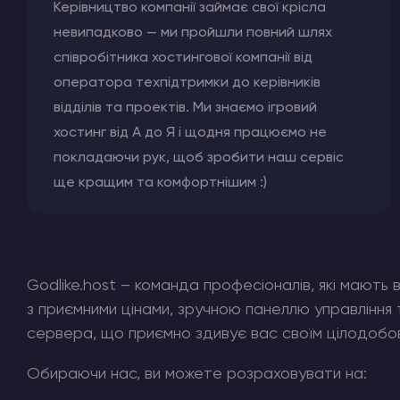
Керівництво компанії займає свої крісла
невипадково — ми пройшли повний шлях
Хостинг Майнкрафт
співробітника хостингової компанії від
оператора техпідтримки до керівників
Hytale Hosting 50% OFF
відділів та проектів. Ми знаємо ігровий
хостинг від А до Я і щодня працюємо не
Counter-Strike 2
покладаючи рук, щоб зробити наш сервіс
Ark Survival Evolved
ще кращим та комфортнішим :)
Інші Ігри
Godlike.host – команда професіоналів, які мають
з приємними цінами, зручною панеллю управління
сервера, що приємно здивує вас своїм цілодоб
Обираючи нас, ви можете розраховувати на: