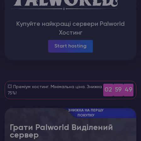
Counter-Strike 2
Купуйте найкращі сервери Palworld
Ark Survival Evolved
Хостинг
Інші Ігри
Start hosting
💥 Преміум хостинг. Мінімальна ціна. Знижка
02
59
47
75%!
ЗНИЖКА НА ПЕРШУ
ПОКУПКУ
Грати Palworld Виділений
сервер