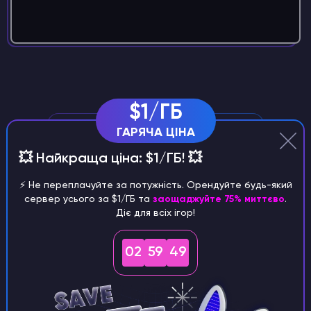
$1/ГБ
ГАРЯЧА ЦІНА
💥 Найкраща ціна: $1/ГБ! 💥
⚡️ Не переплачуйте за потужність. Орендуйте будь-який
сервер усього за $1/ГБ та
заощаджуйте 75% миттєво
.
Діє для всіх ігор!
Персональний брандмауер
Налаштування доступу для гравців,
02
59
47
Palworld Фільтрація IP-адрес сервера
та блокування небажаної активності