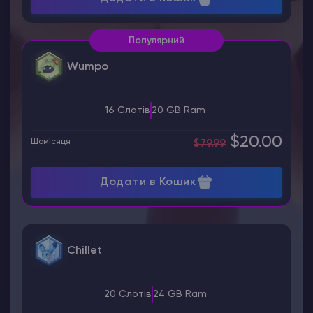
Популярний
Wumpo
16 Слотів
20 GB Ram
$20.00
Щомісяця
$79.99
Додати в Кошик
Chillet
20 Слотів
24 GB Ram