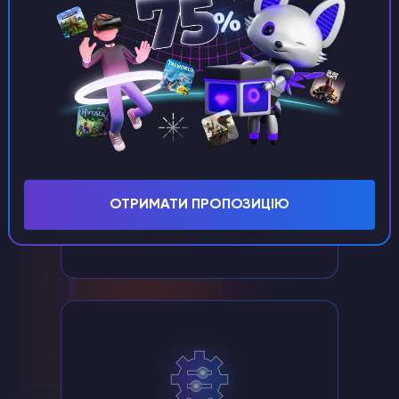
Унікальний текстовий редактор
Діліться посиланням на файл
конфігурації безпечно, не надаючи
ОТРИМАТИ ПРОПОЗИЦІЮ
доступу до файлу налаштувань
сервера Palworld!