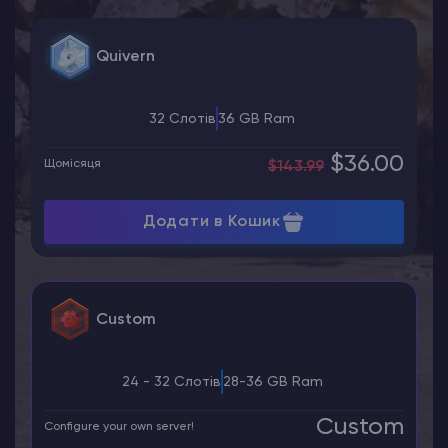
Quivern
32 Слотів
36 GB Ram
$36.00
Щомісяця
$143.99
Додати в Кошик
Custom
24 - 32 Слотів
28-36 GB Ram
Custom
Configure your own server!