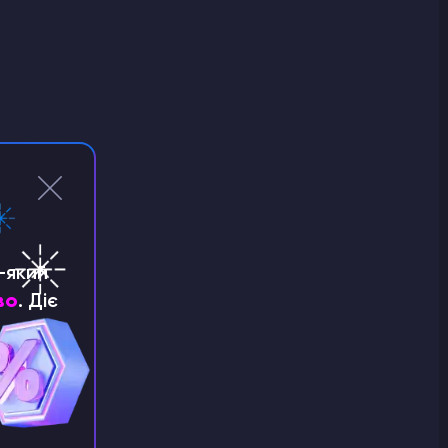
-який
во
. Діє