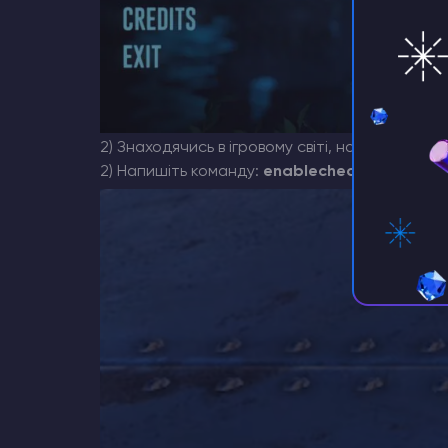
2) Знаходячись в ігровому світі, натисніть кла
2) Напишіть команду:
enablecheats "Ваш адм