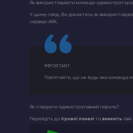
Як використовувати команди адміністратора
У цьому гайді, Ви дізнаєтесь як використовув
Хостинг Майнкрафт
сервері ARK.
Hytale Hosting 50% OFF
Counter-Strike 2
Ark Survival Evolved
IMPORTANT
Інші Ігри
Пам'ятайте, що не будь-яка команда 
Як створити адміністративний пароль?
Перейдіть до
ігрової панелі
та
вимкніть
свій