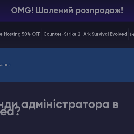
OMG! Шалений розпродаж!
e Hosting 50% OFF
Counter-Strike 2
Ark Survival Evolved
І
вання
нди адміністратора в
ved?