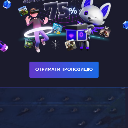
вішу
Tab
на клавіатурі.
ін пароль"
.
ОТРИМАТИ ПРОПОЗИЦІЮ