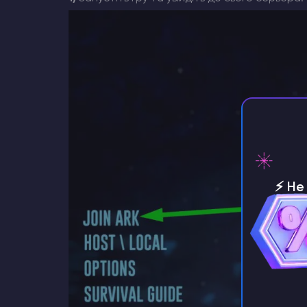
⚡️ Н
серве