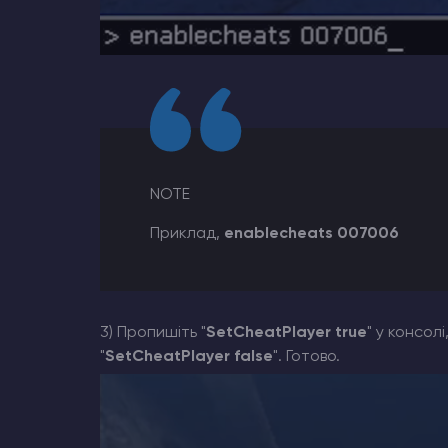
NOTE
Приклад,
enablecheats 007006
3) Пропишіть "
SetCheatPlayer true
" у консол
"
SetCheatPlayer false
". Готово.