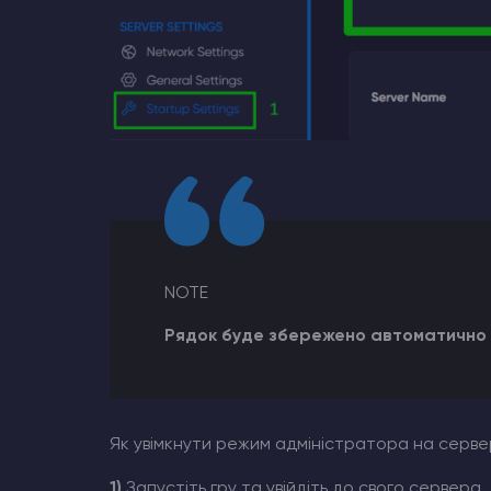
NOTE
Рядок буде збережено автоматично
Як увімкнути режим адміністратора на серве
1)
Запустіть гру та увійдіть до свого сервера.