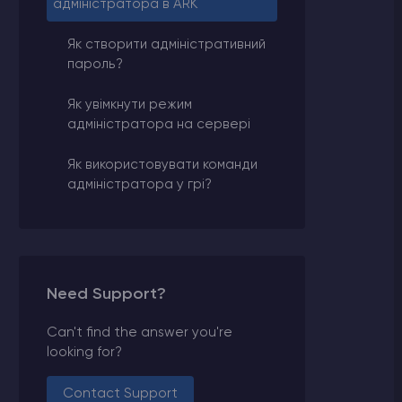
адміністратора в ARK
Як створити адміністративний
пароль?
Як увімкнути режим
адміністратора на сервері
Як використовувати команди
адміністратора у грі?
Need Support?
Can't find the answer you're
looking for?
Contact Support