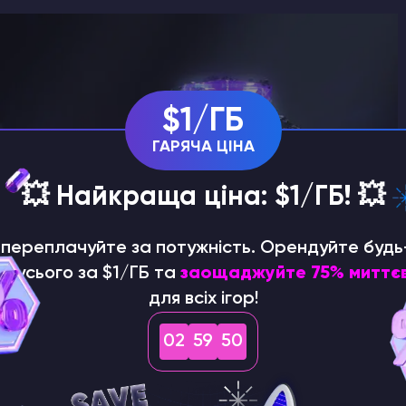
$1/ГБ
ГАРЯЧА ЦІНА
💥 Найкраща ціна: $1/ГБ! 💥
е переплачуйте за потужність. Орендуйте будь
р усього за $1/ГБ та
заощаджуйте 75% миттє
для всіх ігор!
02
59
49