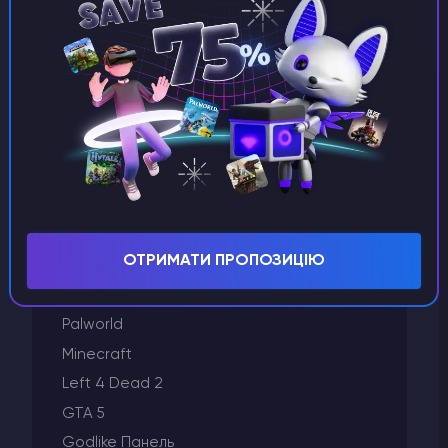
Vintage Story
Valheim
V Rising
Unturned
Terraria
Starbound
Space Engineers
Satisfactory
ОТРИМАТИ ПРОПОЗИЦІЮ
Rust
Project Zomboid
Palworld
Minecraft
Left 4 Dead 2
GTA 5
Godlike Панель