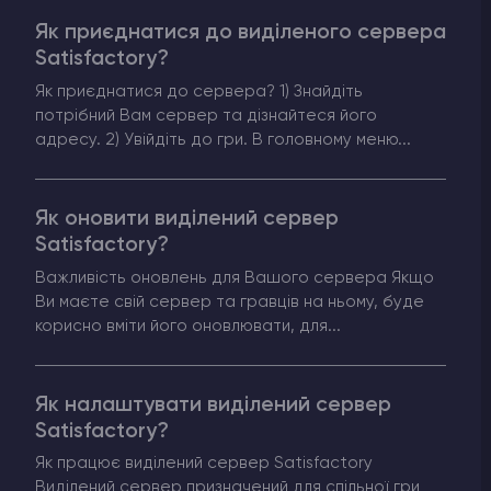
Як приєднатися до виділеного сервера
Counter-Strike 2
Satisfactory?
Як приєднатися до сервера? 1) Знайдіть
Ark Survival Evolved
потрібний Вам сервер та дізнайтеся його
адресу. 2) Увійдіть до гри. В головному меню...
Інші Ігри
Як оновити виділений сервер
Satisfactory?
Важливість оновлень для Вашого сервера Якщо
Ви маєте свій сервер та гравців на ньому, буде
корисно вміти його оновлювати, для...
Як налаштувати виділений сервер
Satisfactory?
Як працює виділений сервер Satisfactory
Виділений сервер призначений для спільної гри