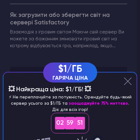
Як загрузити або зберегти світ на
сервері Satisfactory
Взаємодія з ігровим світом Маючи свій сервер Ви
можете за бажанням змінювати ігровий світ на
котрому відбувається гра, наприклад, якщо...
$1/ГБ
ГАРЯЧА ЦІНА
Knowledge Base Categories
💥 Найкраща ціна: $1/ГБ! 💥
Плагіни та модифікації
⚡️ Не переплачуйте за потужність. Орендуйте будь-який
Інше
сервер усього за $1/ГБ та
заощаджуйте 75% миттєво
.
Діє для всіх ігор!
Запуск сервера
Виставлення рахунків
02
59
50
Вбивчий поверх 2
VPS хостинг