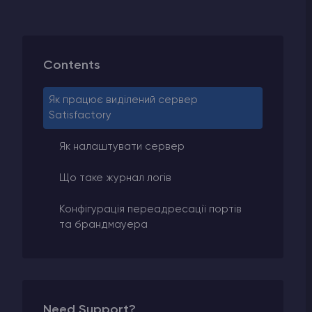
Contents
Як працює виділений сервер
Satisfactory
Як налаштувати сервер
Що таке журнал логів
Конфігурація переадресації портів
та брандмауера
Need Support?