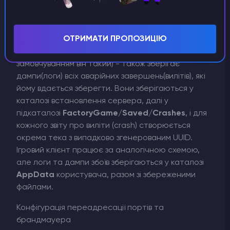
ОТРИМАТИ ПРОПОЗИЦІЮ
Сервер - якщо його так налаштовано (за
замовчуванням він такий) - також зберігає
дампи(логи) всіх аварійних завершень(вилітів), які
йому вдається зберегти. Вони зберігаються у
каталозі встановлення сервера, далі у
підкаталозі
FactoryGame/Saved/Crashes
, і для
кожного звіту про виліти (crash) створюється
окрема тека з випадково згенерованим UUID.
Ігровий клієнт працює за аналогічною схемою,
але логи та дампи збоїв зберігаються у каталозі
AppData
користувача, разом зі збереженими
файлами.
Конфігурація переадресації портів та
брандмауера