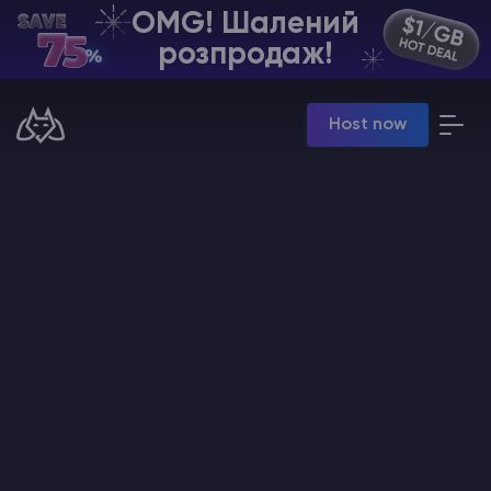
OMG! Шалений
UA | USD
розпродаж!
Billing Panel
Host now
Manage your servers & payments
Game Panel
Manage game server
VPS Panel
Manage VPS server
Affiliate panel
Manage affiliates
Хостинг Майнкрафт
Hytale Hosting 50% OFF