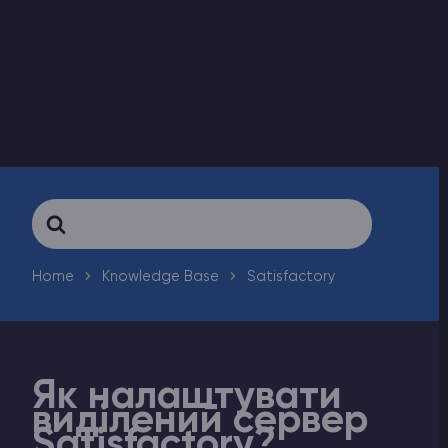
Counter-Strike 2
Ark Survival Evolved
Інші Ігри
Search
For
Home
Knowledge Base
Satisfactory
Як налаштувати
виділений сервер
Satisfactory?