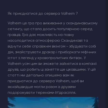
Як приєднатися до сервера Valheim ?
Valheim це гра про виживання у скандинавському
сетингу, що стала досить популярною серед
гравців. Гра дає можливість на повну
насолодитися атмосферою Скандинавії та
відчути себе справжнім вікінгом - збудувати собі
дім, змайструвати дракар і приборкати міфічних
істот з легенд у кровопролитних битвах. У
Valheim усім цим ви зможете зайнятися в компанії
друзів, що робить ці заняття ще цікавішими. У цій
статті ми детально опишемо вам як
приєднатися до сервера Valheim, щоб ви
якнайшвидше могли разом із друзями
подорожувати теренами Іґґдрасілля.