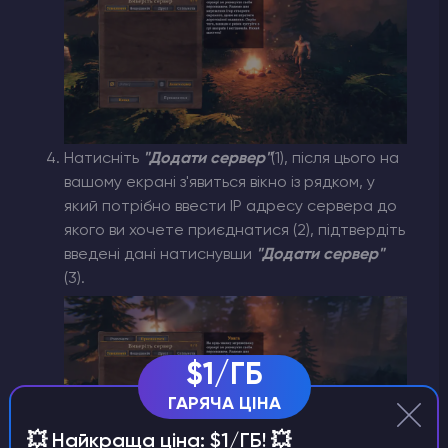
Натисніть
"Додати сервер"
(1),
після цього на
вашому екрані з'явиться вікно із рядком, у
який потрібно ввести IP адресу сервера до
якого ви хочете приєднатися
(2),
підтвердіть
введені дані натиснувши
"Додати сервер"
(3).
$1/ГБ
ГАРЯЧА ЦІНА
💥 Найкраща ціна: $1/ГБ! 💥