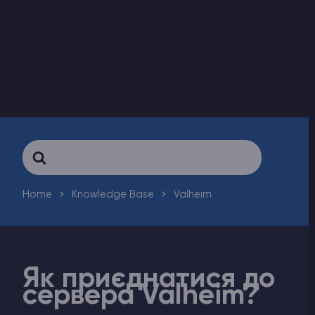
Counter-Strike 2
Ark Survival Evolved
Інші Ігри
Search
For
Home
Knowledge Base
Valheim
Як приєднатися до
сервера Valheim?