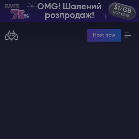
OMG! Шалений
UA | USD
розпродаж!
Billing Panel
Host now
Manage your servers & payments
Game Panel
Manage game server
VPS Panel
Manage VPS server
Affiliate panel
Manage affiliates
Хостинг Майнкрафт
Hytale Hosting 50% OFF