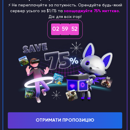
⚡️ Не переплачуйте за потужність. Орендуйте будь-який
сервер усього за $1/ГБ та
заощаджуйте 75% миттєво
.
У списку серверів
"Улюблений"
з'явиться
Діє для всіх ігор!
сервер IP якого ви вказали
(1), двічі натисніть
02
59
51
по ньому лівою клавішею миші, або виберіть
його одинарним натиском і натисніть
"Приєднатися"
(2).
Готово! Після завантаження ви опинитесь в
ігровому світі обраного сервера.
ОТРИМАТИ ПРОПОЗИЦІЮ