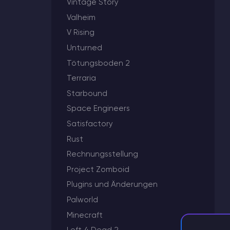
Vintage Story
Valheim
Minecraft Server Mieten
V Rising
Unturned
Hytale Hosting 50% OFF
Tötungsboden 2
ARK Server Mieten
Terraria
Starbound
Vintage Story
Space Engineers
Satisfactory
Spiele
Rust
Rechnungsstellung
Project Zomboid
Plugins und Änderungen
Palworld
Minecraft