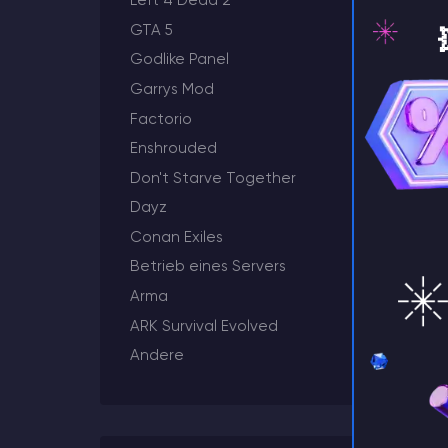
Left 4 Dead 2
GTA 5
Godlike Panel
Garrys Mod
⚡️ Za
Factorio
Enshrouded
Don't Starve Together
Dayz
Conan Exiles
Betrieb eines Servers
Arma
ARK Survival Evolved
Andere