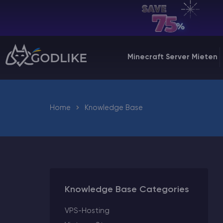
DE | USD
Billing Panel
Minecraft Server Mieten
Manage your servers & payments
Game Panel
Manage game server
Home
Knowledge Base
VPS Panel
Manage VPS server
Affiliate panel
Manage affiliates
Knowledge Base Categories
VPS-Hosting