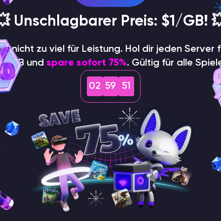
💥 Unschlagbarer Preis: $1/GB! 
hle nicht zu viel für Leistung. Hol dir jeden Server f
$1/GB und
spare sofort 75%
. Gültig für alle Spiel
02
59
50