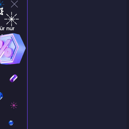

ür nur
e!