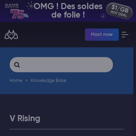
OMG ! Des soldes
FR | USD
de folie !
Billing Panel
Host now
Manage your servers & payments
Game Panel
Manage game server
VPS Panel
Search
Manage VPS server
For
Affiliate panel
Manage affiliates
Home
Knowledge Base
V Rising
Minecraft Hébergement de serveurs
Hytale Hosting 50% OFF