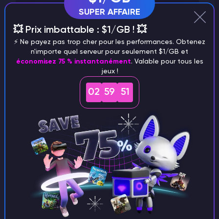
Starbound
SUPER AFFAIRE
Space Engineers
💥 Prix imbattable : $1/GB ! 💥
Satisfactory
⚡️ Ne payez pas trop cher pour les performances. Obtenez
Rust
n'importe quel serveur pour seulement $1/GB et
économisez 75 % instantanément
. Valable pour tous les
Project Zomboid
jeux !
Plugins et modifications
02
59
51
Palworld
Minecraft
Left 4 Dead 2
Killing Floor 2
Hébergement VPS
GTA 5
Godlike Panel
Garry's Mod
Facturation