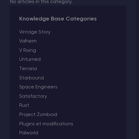
No articles in this category.
Vintage Story Serveur Hébergement
Knowledge Base Categories
ARK Serveur Hébergement
Vintage Story
Valheim
Jeux
V Rising
Unturned
Terraria
Starbound
Space Engineers
Satisfactory
Rust
Project Zomboid
Plugins et modifications
Palworld