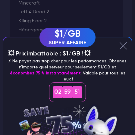
Minecraft
Left 4 Dead 2
Killing Floor 2
Hébergement VPS
$1/GB
GTA 5
SUPER AFFAIRE
Godlike Panel
💥 Prix imbattable : $1/GB ! 💥
Garry's Mod
⚡️ Ne payez pas trop cher pour les performances. Obtenez
Facturation
n'importe quel serveur pour seulement $1/GB et
économisez 75 % instantanément
. Valable pour tous les
Factorio
jeux !
Exécution d'un serveur
02
59
51
Enshrouded
Don't Starve Together
Dayz
Conan Exiles
Autres