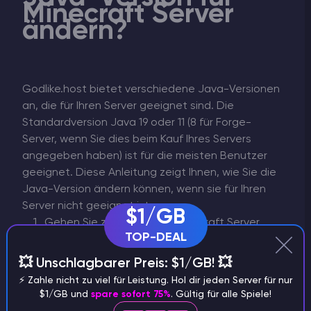
Minecraft Server
ändern?
Godlike.host bietet verschiedene Java-Versionen
an, die für Ihren Server geeignet sind. Die
Standardversion Java 19 oder 11 (8 für Forge-
Server, wenn Sie dies beim Kauf Ihres Servers
angegeben haben) ist für die meisten Benutzer
geeignet. Diese Anleitung zeigt Ihnen, wie Sie die
Java-Version ändern können, wenn sie für Ihren
Server nicht geeignet ist.
$1/GB
Gehen Sie zunächst zum Minecraft Server
TOP-DEAL
Control Panel und wählen Sie den Server aus,
dessen Java-Version Sie ändern möchten.
💥 Unschlagbarer Preis: $1/GB! 💥
Wählen Sie auf der linken Seite "Startup".
⚡️ Zahle nicht zu viel für Leistung. Hol dir jeden Server für nur
Suchen Sie dann die Registerkarte "Docker
$1/GB und
spare sofort 75%
. Gültig für alle Spiele!
Version" (normalerweise oben rechts auf der