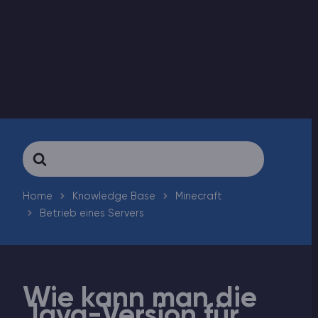
ARK Server Mieten
Vintage Story
Spiele
Search
For
Home
Knowledge Base
Minecraft
Betrieb eines Servers
Wie kann man die
Java-Version für