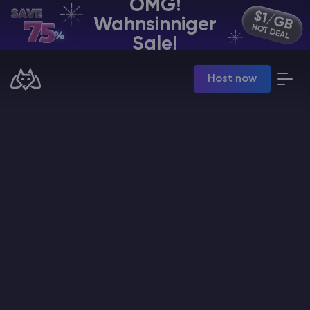
OMG!
Wahnsinniger
DE | USD
Sale!
Billing Panel
Host now
Manage your servers & payments
Game Panel
Manage game server
VPS Panel
Manage VPS server
Affiliate panel
Manage affiliates
Minecraft Server Mieten
Hytale Hosting 50% OFF