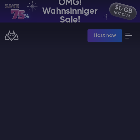
OMG!
Wahnsinniger
DE | USD
Sale!
Billing Panel
Host now
Manage your servers & payments
Game Panel
Manage game server
VPS Panel
Manage VPS server
Affiliate panel
Manage affiliates
Minecraft Server Mieten
Hytale Hosting 50% OFF