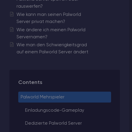
rauswerfen?
Wie kann man seinen Palworld
Server privat machen?
Wie ändere ich meinen Palworld
Servernamen?
Wie man den Schwierigkeitsgrad
auf einem Palworld Server ändert
Contents
Palworld Mehrspieler
Einladungscode-Gameplay
Dedizierte Palworld Server