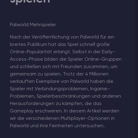
Palworld Mehrspieler
Nach der Veröffentlichung von Palworld für ein
breites Publikum hat das Spiel schnell große
Online-Popularität erlangt. Selbst in der Early-
Access-Phase bilden die Spieler Online-Gruppen
und schließen sich mit Freunden zusammen, um
gemeinsam zu spielen. Trotz der 4 Millionen
verkauften Exemplare von Palworld haben die
Spieler mit Verbindungsproblemen, Ingame-
Problemen, Spielerbeschränkungen und anderen
Herausforderungen zu kämpfen, die das
Gameplay erschweren. In diesem Artikel werden
wir die verschiedenen Multiplayer-Optionen in
Palworld und ihre Feinheiten untersuchen.