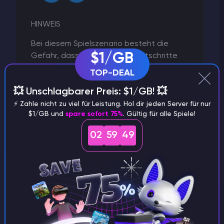
HINWEIS
Bei diesem Spielszenario besteht die
$1/GB
Gefahr, dass gespeicherte Fortschritte
und Weltdaten verloren gehen, wenn
TOP-DEAL
Probleme mit dem Spieler auftreten, der
💥 Unschlagbarer Preis: $1/GB! 💥
die Welt erstellt hat.
⚡️ Zahle nicht zu viel für Leistung. Hol dir jeden Server für nur
$1/GB und
spare sofort 75%
. Gültig für alle Spiele!
02
59
48
Dedizierte Palworld Server
Ein eigener dedizierter Server bietet viele Vorteile,
da Sie die volle Kontrolle über Serververbindungen
und Interaktionen haben. Sie können einen
solchen Server kostenlos auf Ihrem Heimcomputer
hosten, aber die Spieler auf Ihrem Server sind
vollständig auf Ihr System angewiesen.