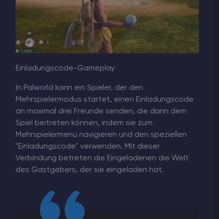
Einladungscode-Gameplay
In Palworld kann ein Spieler, der den
Mehrspielermodus startet, einen Einladungscode
an maximal drei Freunde senden, die dann dem
Spiel beitreten können, indem sie zum
Mehrspielermenü navigieren und den speziellen
"Einladungscode" verwenden. Mit dieser
Verbindung betreten die Eingeladenen die Welt
des Gastgebers, der sie eingeladen hat.