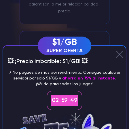
garantizan la mejor relación calidad-
precio.
$1/GB
SUPER OFERTA
💥 ¡Precio imbatible: $1/GB! 💥
⚡️ No pagues de más por rendimiento. Consigue cualquier
Gestión de servidores mediante
servidor por solo $1/GB y
ahorra un 75% al instante
.
¡Válido para todos los juegos!
Discord
Gestione cómodamente su Core Keeper
02
59
48
Servidor a través de nuestro bot Discord