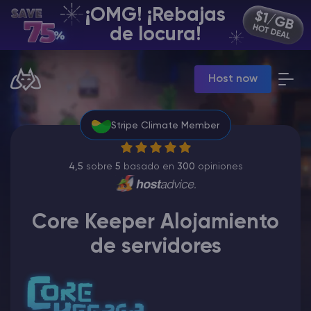
¡OMG! ¡Rebajas
ES | USD
de locura!
Billing Panel
Host now
Manage your servers & payments
Game Panel
Manage game server
Stripe Climate Member
VPS Panel
Manage VPS server
Affiliate panel
4,5
sobre
5
basado en
300
opiniones
Manage affiliates
Core Keeper Alojamiento
de servidores
Minecraft Alojamiento de servidores
Hytale Hosting 50% OFF