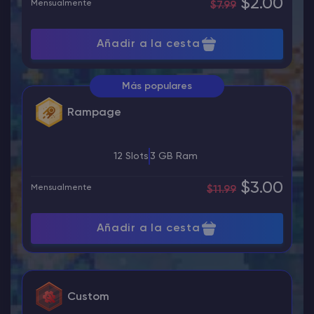
$2.00
Mensualmente
$7.99
Añadir a la cesta
Más populares
Rampage
12 Slots
3 GB Ram
$3.00
Mensualmente
$11.99
Añadir a la cesta
Custom