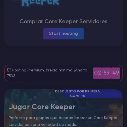
Rust Alojamiento de servidores
Comprar Core Keeper Servidores
Palworld Alojamiento de servidores
Start hosting
Juegos
💥 Hosting Premium. Precio mínimo. ¡Ahorra
02
59
48
75%!
DESCUENTO POR PRIMERA
COMPRA
Jugar Core Keeper
Perfecto para grupos que desean operar un Core Keeper
servidor con una variedad de mods.