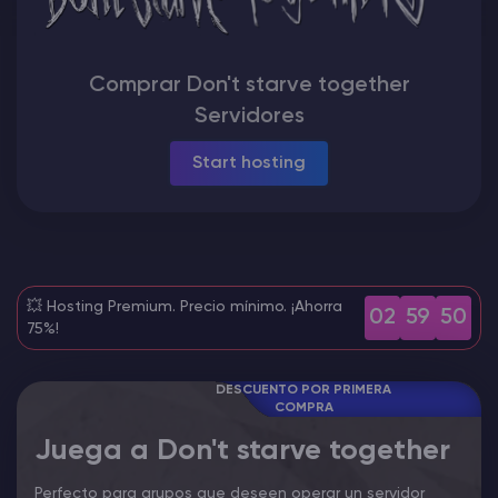
Rust Alojamiento de servidores
Comprar Don't starve together
Palworld Alojamiento de servidores
Servidores
Juegos
Start hosting
💥 Hosting Premium. Precio mínimo. ¡Ahorra
02
59
49
75%!
DESCUENTO POR PRIMERA
COMPRA
Juega a Don't starve together
Perfecto para grupos que deseen operar un servidor