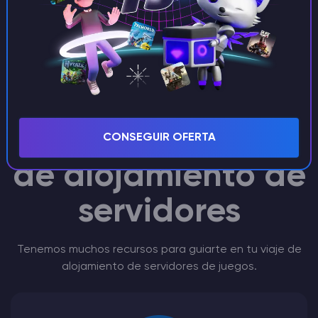
Don't Starve
Together Recursos
CONSEGUIR OFERTA
de alojamiento de
servidores
Tenemos muchos recursos para guiarte en tu viaje de
alojamiento de servidores de juegos.