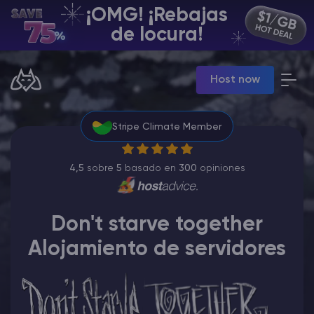
¡OMG! ¡Rebajas
ES | USD
de locura!
Billing Panel
Host now
Manage your servers & payments
Game Panel
Manage game server
Stripe Climate Member
VPS Panel
Manage VPS server
Affiliate panel
4,5
sobre
5
basado en
300
opiniones
Manage affiliates
Don't starve together
Alojamiento de servidores
Minecraft Alojamiento de servidores
Hytale Hosting 50% OFF