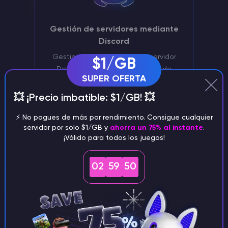
Gestión de servidores mediante
Discord
Gestiona cómodamente tu servidor
$1/GB
Don't starve together a través de
SUPER OFERTA
nuestro bot Discord
💥 ¡Precio imbatible: $1/GB! 💥
⚡️ No pagues de más por rendimiento. Consigue cualquier
servidor por solo $1/GB y
ahorra un 75% al instante
.
¡Válido para todos los juegos!
02
59
49
Apoyo exclusivo
Un gestor de personal con amplia
experiencia se ocupará de su No
pasemos hambre juntos Servidor