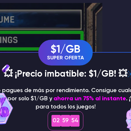
$1/GB
SUPER OFERTA
💥 ¡Precio imbatible: $1/GB! 💥
o pagues de más por rendimiento. Consigue cual
dor por solo $1/GB y
ahorra un 75% al instante
. 
para todos los juegos!
02
59
53