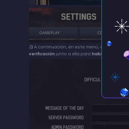
2
)
A continuación, en este menú, abajo verás 
verificación
junto a ella para
habilitar
el PvP e