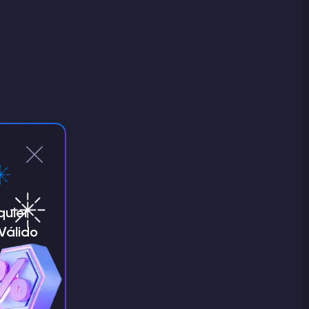
quier
¡Válido