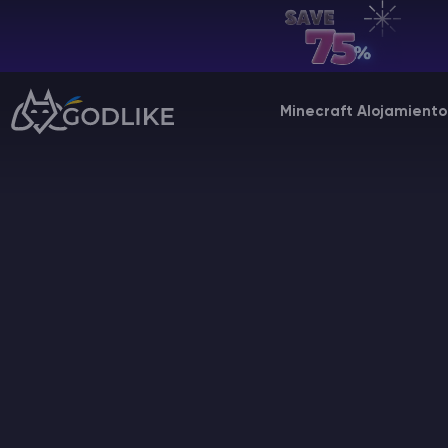
ES | USD
Billing Panel
Minecraft Alojamiento
Manage your servers & payments
Game Panel
Manage game server
VPS Panel
Manage VPS server
Affiliate panel
Manage affiliates