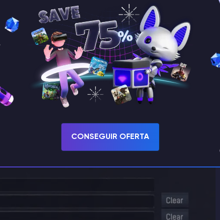
la
línea PvP Habilitado, haz clic en la casilla de
n el servidor
o deshabilitarlo
.
CONSEGUIR OFERTA