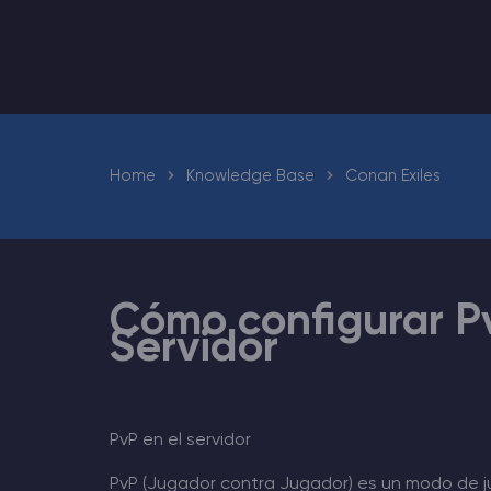
Minecraft Alojamiento de servidores
Hytale Hosting 50% OFF
Rust Alojamiento de servidores
Home
Knowledge Base
Conan Exiles
Palworld Alojamiento de servidores
Juegos
Cómo configurar P
Servidor
PvP en el servidor
PvP (Jugador contra Jugador) es un modo de ju