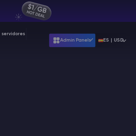
 servidores
Admin Panels
ES | USD
ARK
Terraria
t
$7.99
Starting at
$39.99
Starting at
$7.99
Palworld
t
$31.99
Starting at
$31.99