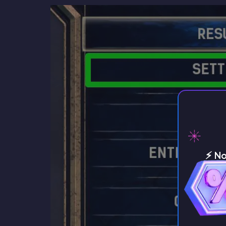
⚡️ N
servi