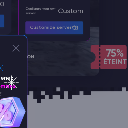
00
Configure your own
Custom
server!
Customize server
75%
S PROTECTION
ÉTEINT
tenez
misez
!