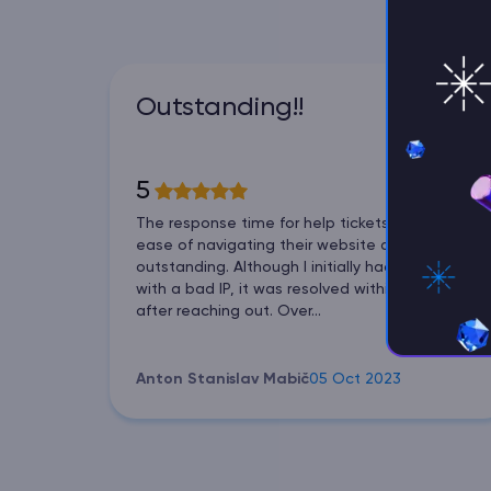
Outstanding!!
5
The response time for help tickets and the
ease of navigating their website are
outstanding. Although I initially had a problem
with a bad IP, it was resolved within minutes
after reaching out. Over...
Anton Stanislav Mabič
05 Oct 2023