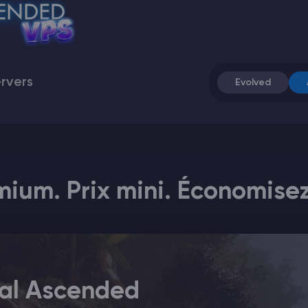
ervers
Evolved
um. Prix mini. Économisez
val Ascended