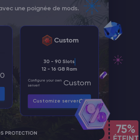
d avec une poignée de mods.
Custom
30 - 90 Slots
12 - 16 GB Ram
00
Configure your own
Custom
server!
Customize server
75%
S PROTECTION
ÉTEINT