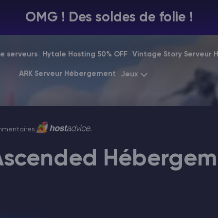
OMG ! Des soldes de folie !
e serveurs
Hytale Hosting 50% OFF
Vintage Story Serveur
ARK Serveur Hébergement
Jeux
Minecraft
Starting at
$7.9
Rust
mentaires
Starting at
$31.
 Ascended Hébergem