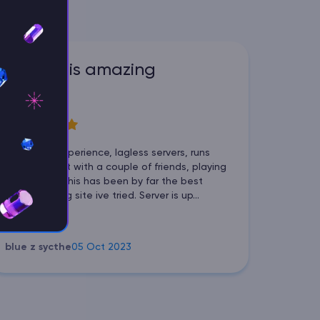
godlike is amazing
5
Wonderful experience, lagless servers, runs
great I tried it with a couple of friends, playing
terraria and this has been by far the best
server hosting site ive tried. Server is up...
blue z sycthe
05 Oct 2023