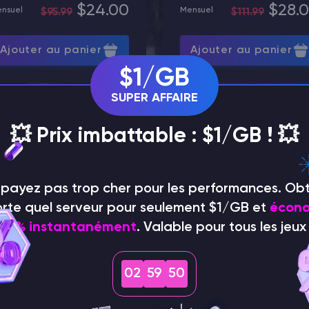
$24.00
$28.
nsuel
Mensuel
$95.99
$111.99
Ajouter au panier
Ajouter au panier
$1/GB
SUPER AFFAIRE
💥 Prix imbattable : $1/GB ! 💥
UP INSTANTANÉ
SAUVEGARDES AUTOMATIQUES
DDO
e payez pas trop cher pour les performances. Ob
orte quel serveur pour seulement $1/GB et
écono
75 % instantanément
. Valable pour tous les jeux 
02
59
48