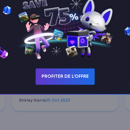
4.8
4,5
sur
5
sur la base de
plus de 300
avis
Godlike.Host is a solid
choice for…
5
Godlike.Host is a solid choice for gaming
servers! The setup was quick and easy, and
the performance was top-notch. During the
PROFITER DE L'OFFRE
periods of intense gaming, we never felt that
there was any lag betw...
Shirley Harris
05 Oct 2023