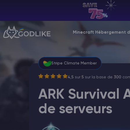
FR | USD
Billing Panel
Minecraft Hébergement d
Manage your servers & payments
Game Panel
Manage game server
Stripe Climate Member
VPS Panel
4,5
sur
5
sur la base de
300
com
Manage VPS server
ARK Survival
Affiliate panel
Manage affiliates
de serveurs