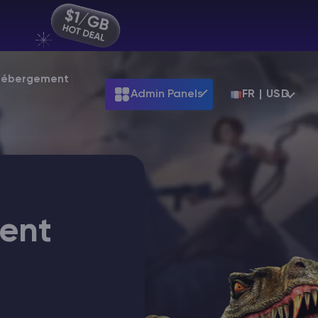
 Hébergement
Admin Panels
FR | USD
ARK
Terraria
9
Starting at
$39.99
Starting at
$7.99
Palworld
99
Starting at
$31.99
ent