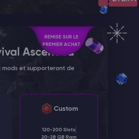
REMISE SUR LE
PREMIER ACHAT
vival Ascended
ux mods et supporteront de
Custom
120-200 Slots
20-28 GB Ram