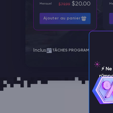
$20.00
Mensuel
Me
$79.99
Ajouter au panier
Inclus
TÂCHES PROGRAMMÉES
SET
⚡️ N
n'imp