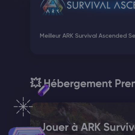
Minecraft Hébergement de serveurs
Hytale Hosting 50% OFF
Meilleur ARK Survival Ascended S
Vintage Story Serveur Hébergement
ARK Serveur Hébergement
Jeux
💥 Hébergement Premi
Jouer à ARK Survi