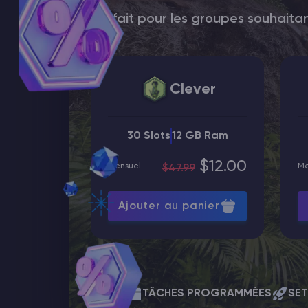
Parfait pour les groupes souhait
Clever
30 Slots
12 GB Ram
$12.00
Mensuel
Me
$47.99
Ajouter au panier
Inclus
TÂCHES PROGRAMMÉES
SET