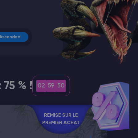
Ascended
 75 % !
02
59
48
REMISE SUR LE
PREMIER ACHAT