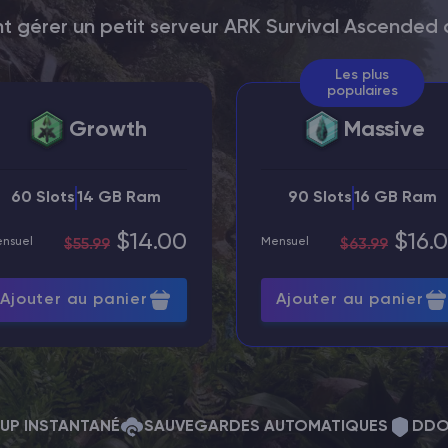
ant gérer un petit serveur ARK Survival Ascende
Les plus
populaires
Growth
Massive
60 Slots
14 GB Ram
90 Slots
16 GB Ram
$14.00
$16.
nsuel
Mensuel
$55.99
$63.99
Ajouter au panier
Ajouter au panier
UP INSTANTANÉ
SAUVEGARDES AUTOMATIQUES
DDO