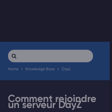
Vintage Story Serveur Hébergement
ARK Serveur Hébergement
Jeux
Search
For
Home
Knowledge Base
Dayz
Comment rejoindre
un serveur DayZ