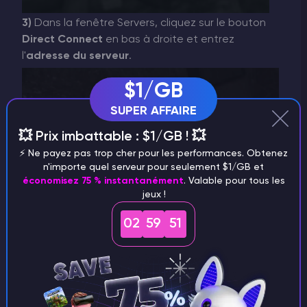
3)
Dans la fenêtre Servers, cliquez sur le bouton
Direct Connect
en bas à droite et entrez
l'
adresse du serveur
.
$1/GB
SUPER AFFAIRE
💥 Prix imbattable : $1/GB ! 💥
⚡️ Ne payez pas trop cher pour les performances. Obtenez
n'importe quel serveur pour seulement $1/GB et
économisez 75 % instantanément
. Valable pour tous les
jeux !
Comment rejoindre un serveur à l'aide du client
02
59
51
Steam
1)
Dans le lanceur Steam, survolez le bouton
View
en haut à gauche, puis cliquez sur la section
Game Servers
.