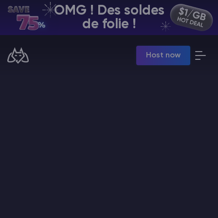
OMG ! Des soldes
FR | USD
de folie !
Billing Panel
Host now
Manage your servers & payments
Game Panel
Manage game server
VPS Panel
Manage VPS server
Affiliate panel
Manage affiliates
Minecraft Hébergement de serveurs
Hytale Hosting 50% OFF