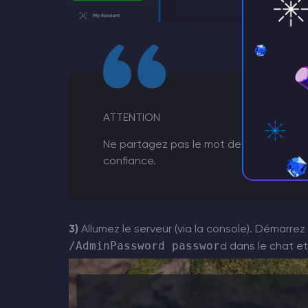
ATTENTION
Ne partagez pas le mot de passe admini
confiance.
3)
Allumez le serveur (via la console). Démarre
/AdminPassword passwor
d dans le chat e