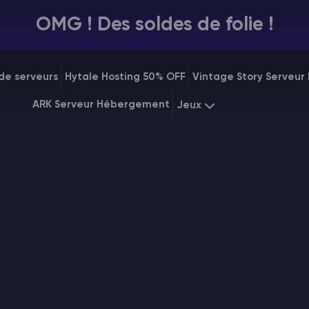
OMG ! Des soldes de folie !
de serveurs
Hytale Hosting 50% OFF
Vintage Story Serveu
ARK Serveur Hébergement
Jeux
Minecraft
Starting at
$7.
Rust
Starting at
$31