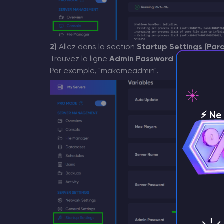
2)
Allez dans la section
Startup Settings (Pa
Trouvez la ligne
Admin Password
et entrez un 
Par exemple, "makemeadmin".
⚡️ N
n'imp