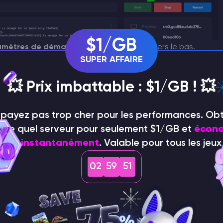
$1/GB
ramètres de démarrage
) et faites défiler vers le bas.
mot de passe pour accéder aux droits d'administration.
SUPER AFFAIRE
💥 Prix imbattable : $1/GB ! 💥
e payez pas trop cher pour les performances. Ob
orte quel serveur pour seulement $1/GB et
écono
75 % instantanément
. Valable pour tous les jeux 
02
59
50