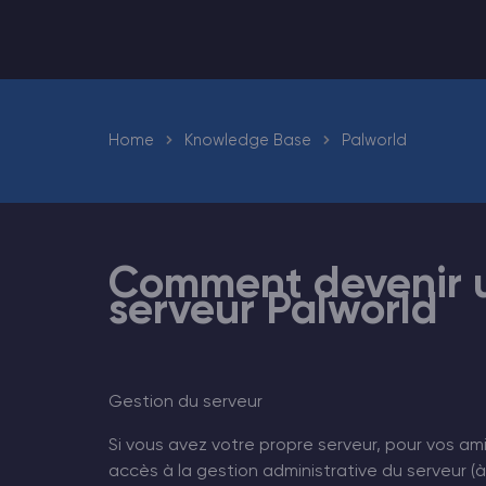
Minecraft Hébergement de serveurs
Hytale Hosting 50% OFF
Home
Knowledge Base
Palworld
Vintage Story Serveur Hébergement
ARK Serveur Hébergement
Jeux
Comment devenir un
serveur Palworld
Gestion du serveur
Si vous avez votre propre serveur, pour vos am
accès à la gestion administrative du serveur 