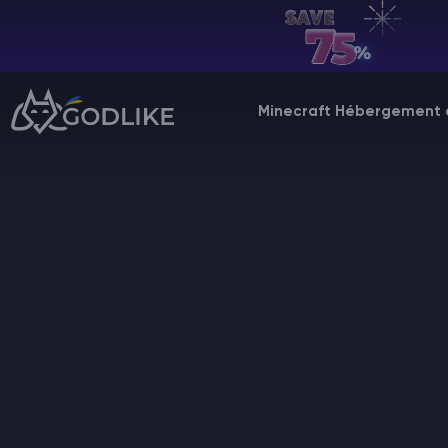
FR | USD
Billing Panel
Minecraft Hébergement 
Manage your servers & payments
Game Panel
Manage game server
VPS Panel
Manage VPS server
Affiliate panel
Manage affiliates