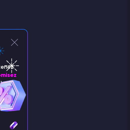
tenez
misez
!