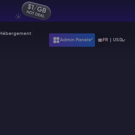
r Hébergement
Admin Panels
FR | USD
ARK
Terraria
99
Starting at
$39.99
Starting at
$7.99
Palworld
.99
Starting at
$31.99