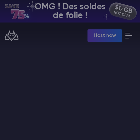
OMG ! Des soldes
FR | USD
de folie !
Billing Panel
Host now
Manage your servers & payments
Game Panel
Manage game server
VPS Panel
Manage VPS server
Affiliate panel
Manage affiliates
Minecraft Hébergement de serveurs
Hytale Hosting 50% OFF