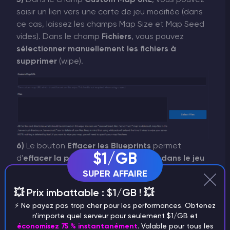
saisir un lien vers une carte de jeu modifiée (dans
ce cas, laissez les champs Map Size et Map Seed
vides). Dans le champ
Fichiers
, vous pouvez
sélectionner manuellement les fichiers à
supprimer
(wipe).
6)
Le bouton
Effacer les Blueprints
permet
$1/GB
d'
effacer la progression des joueurs dans le jeu
(crafting), et le bouton
Programmer l'
effacement
SUPER AFFAIRE
permet de
programmer un effacement
💥 Prix imbattable : $1/GB ! 💥
automatique du serveur à la date de votre
⚡️ Ne payez pas trop cher pour les performances. Obtenez
choix
.
n'importe quel serveur pour seulement $1/GB et
économisez 75 % instantanément
. Valable pour tous les