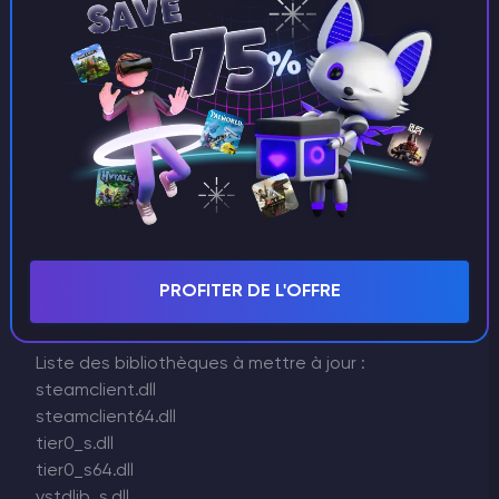
AppData\Roaming\SpaceEngineers\Saves
dans le dossier correspondant sur le Godlike
serveur
Erreur lors de l'installation des mods
Si vous obtenez l'erreur "k_EResultFail" lors de
l'installation de mods
vous devez probablement mettre à jour les
bibliothèques sur le serveur. Vous pouvez les
trouver dans le client Steam normal sur votre
C:\Program Files
ordinateur dans le dossier
PROFITER DE L'OFFRE
(x86)\Steam
et l'ajouter au serveur dans le
DedicatedServer64
dossier
Liste des bibliothèques à mettre à jour :
steamclient.dll
steamclient64.dll
tier0_s.dll
tier0_s64.dll
vstdlib_s.dll