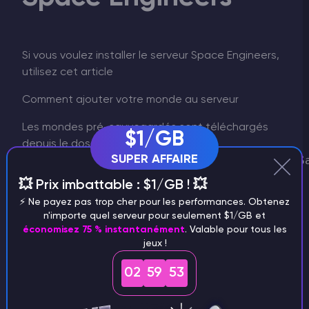
Si vous voulez installer le serveur Space Engineers,
utilisez cet article
Comment ajouter votre monde au serveur
Les mondes pré-sauvegardés sont téléchargés
$1/GB
depuis le dossier
SUPER AFFAIRE
AppData\Roaming\SpaceEngineersDedicated\S
dans votre répertoire personnel (par exemple
💥 Prix imbattable : $1/GB ! 💥
C:\Users\John.Doe
) ou depuis le dossier
⚡️ Ne payez pas trop cher pour les performances. Obtenez
ProgramData\SpaceEngineersDedicated'' sur le
n'importe quel serveur pour seulement $1/GB et
système racine.
économisez 75 % instantanément
. Valable pour tous les
jeux !
Pour pouvoir jouer à un monde local que vous avez
précédemment créé et sauvegardé sur un
02
59
52
serveur dédié, copiez-le du répertoire de
sauvegarde du jeu