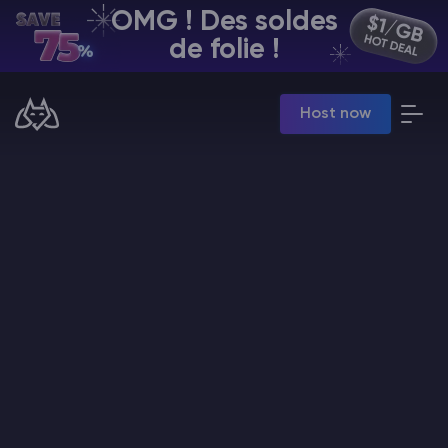
OMG ! Des soldes
FR | USD
de folie !
Billing Panel
Host now
Manage your servers & payments
Game Panel
Manage game server
VPS Panel
Manage VPS server
Affiliate panel
Manage affiliates
Minecraft Hébergement de serveurs
Hytale Hosting 50% OFF