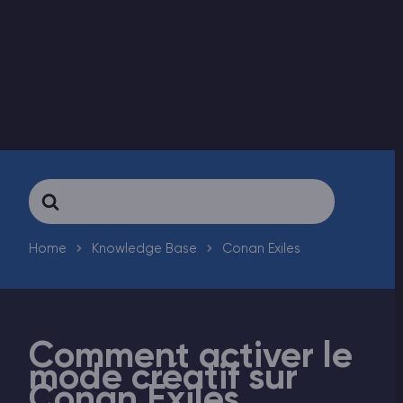
Vintage Story Serveur Hébergement
ARK Serveur Hébergement
Jeux
Search
For
Home
Knowledge Base
Conan Exiles
Comment activer le
mode créatif sur
Conan Exiles