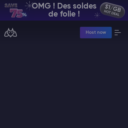
OMG ! Des soldes
FR | USD
de folie !
Billing Panel
Host now
Manage your servers & payments
Game Panel
Manage game server
VPS Panel
Manage VPS server
Affiliate panel
Manage affiliates
Minecraft Hébergement de serveurs
Hytale Hosting 50% OFF